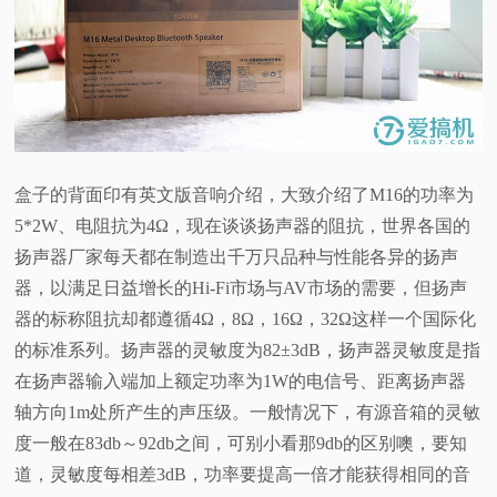
盒子的背面印有英文版音响介绍，大致介绍了M16的功率为
5*2W、电阻抗为4Ω，现在谈谈扬声器的阻抗，世界各国的
扬声器厂家每天都在制造出千万只品种与性能各异的扬声
器，以满足日益增长的Hi-Fi市场与AV市场的需要，但扬声
器的标称阻抗却都遵循4Ω，8Ω，16Ω，32Ω这样一个国际化
的标准系列。扬声器的灵敏度为82±3dB，扬声器灵敏度是指
在扬声器输入端加上额定功率为1W的电信号、距离扬声器
轴方向1m处所产生的声压级。一般情况下，有源音箱的灵敏
度一般在83db～92db之间，可别小看那9db的区别噢，要知
道，灵敏度每相差3dB，功率要提高一倍才能获得相同的音