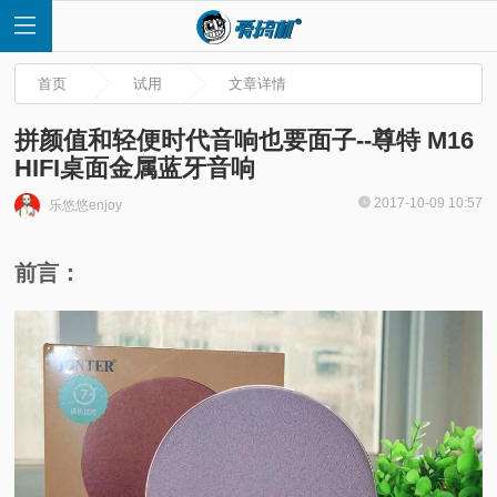
首页
试用
文章详情
拼颜值和轻便时代音响也要面子--尊特 M16
HIFI桌面金属蓝牙音响
首
2017-10-09 10:57
乐悠悠enjoy
页
前言：
快
讯
评
测