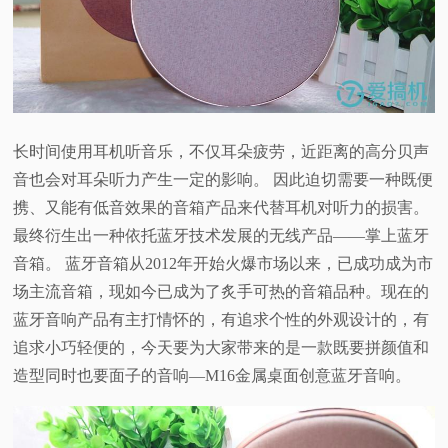
视
频
科
长时间使用耳机听音乐，不仅耳朵疲劳，近距离的高分贝声
音也会对耳朵听力产生一定的影响。 因此迫切需要一种既便
普
携、又能有低音效果的音箱产品来代替耳机对听力的损害。
体
最终衍生出一种依托蓝牙技术发展的无线产品——掌上蓝牙
音箱。 蓝牙音箱从2012年开始火爆市场以来，已成功成为市
验
场主流音箱，现如今已成为了炙手可热的音箱品种。现在的
蓝牙音响产品有主打情怀的，有追求个性的外观设计的，有
专
追求小巧轻便的，今天要为大家带来的是一款既要拼颜值和
造型同时也要面子的音响—M16金属桌面创意蓝牙音响。
题