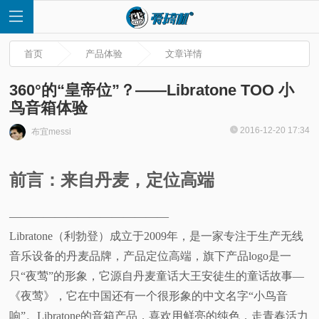
首页
产品体验
文章详情
360°的“皇帝位”？——Libratone TOO 小
鸟音箱体验
首
2016-12-20 17:34
布宜messi
页
前言：来自丹麦，定位高端
快
——————————————
讯
Libratone（利勃登）成立于2009年，是一家专注于生产无线
音乐设备的丹麦品牌，产品定位高端，旗下产品logo是一
评
只“夜莺”的形象，它源自丹麦童话大王安徒生的童话故事—
《夜莺》，它在中国还有一个很形象的中文名字“小鸟音
测
响”。Libratone的音箱产品，喜欢用鲜亮的纯色，走青春活力