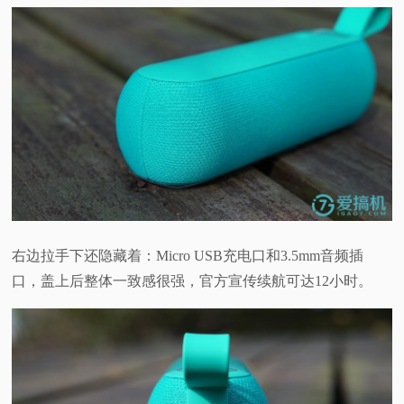
右边拉手下还隐藏着：Micro USB充电口和3.5mm音频插
口，盖上后整体一致感很强，官方宣传续航可达12小时。