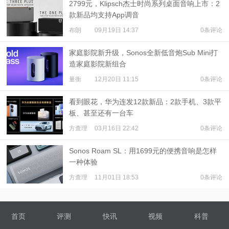
2799元，Klipsch杰士时尚系列桌面音响上市：2
款新品均支持App调音
布朗
09月19日 14:37
0条评论
家庭影院新升级，Sonos全新低音炮Sub Mini打
造家庭影院新组合
量衡
12月20日 11:15
0条评论
看到眼花，华为连发12款新品：2款手机、3款平
板、甚至还有一台车
方查理
03月16日 22:42
0条评论
Sonos Roam SL：用1699元的便携音响是怎样
一种体验
方查理
11月01日 18:53
0条评论
首页
评测
快讯
视频
科普