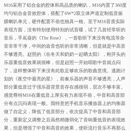
M16采用了铝合金的腔体和高品质的喇叭，M16内置了360度
均匀铝合金音效腔体，搭配了6W*2双立体声道定制低音振
膜喇叭单元，硬件配置不俗也独具一格。至于M16音质实际
表现方面，没有特别使用特别的试音碟，试了几首经常听的
音乐，手嶌葵的《The Rose》，一首歌听下来没有电流等杂
音非常干净，中间的齿音也听的非常清晰，但是就是中高音
不够透亮。赵照的《在冬天和奶奶一起晒太阳》，刚开头的
乐器重低音效果就很棒，但是赵照一开始唱歌中音就点闷
了，这样整体听下来没有此歌足够欢乐的歌曲意境。逃跑计
划的《夜空中最亮的星》，前奏乐器的声音不够透亮，人声
部分重低音过于强乐器背景音存在感很弱，层次不够丰富。
感觉尊特M16在重低音上厚实有力表现不俗，中音和高音部
分有点沉闷表现一般。我特意把手机音乐播放器上的均衡器
做了自定义，降低了低音部分，依次提高了中音和高音部
分，重新定义调整之后虽然稍微弱化了音响重低音的表现效
果，但是增强了中音和高音的效果，使听流行音乐不再那么