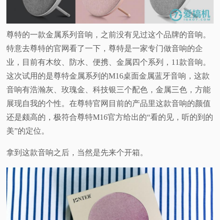
视
尊特的一款金属系列音响，之前没有见过这个品牌的音响。
频
特意去尊特的官网看了一下，尊特是一家专门做音响的企
业，目前有木纹、防水、便携、金属四个系列，11款音响。
科
这次试用的是尊特金属系列的M16桌面金属蓝牙音响，这款
音响有浩瀚灰、玫瑰金、科技银三个配色，金属三色，方能
普
展现自我的个性。在尊特官网目前的产品里这款音响的颜值
体
还是颇高的，极符合尊特M16官方给出的“看的见，听的到的
美”的定位。
验
拿到这款音响之后，当然是先来个开箱。
专
题