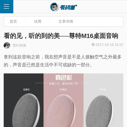
首页
试用
文章详情
看的见，听的到的美──尊特M16桌面音响
2017-10-16 10:22
雪幻伤城
首
拿到这款音响之前，我在想声音是不是人接触空气之外最多
的，声音是已然是生活中不可或缺的一部分。
页
快
讯
评
测