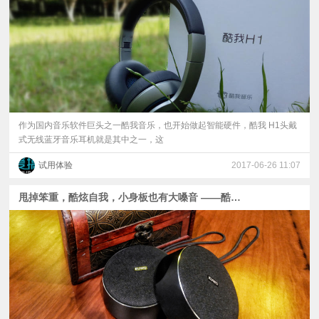
作为国内音乐软件巨头之一酷我音乐，也开始做起智能硬件，酷我 H1头戴
式无线蓝牙音乐耳机就是其中之一，这
试用体验
2017-06-26 11:07
甩掉笨重，酷炫自我，小身板也有大嗓音 ——酷我无线环绕立体声音响（S7 pro）体验