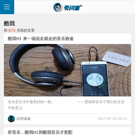
酷我
和
酷我
关联的文章
酷我H1 来一场说走就走的音乐旅途
首
页
快
讯
音乐是生活中最美好的一面。 ——恩格斯音乐于我们的生活
中的意义
评
试用体验
2017-07-03 15:13
测
听音乐，酷我H1和酷我音乐才更配