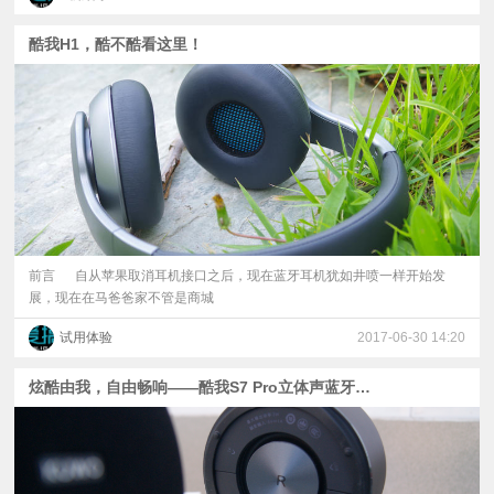
酷我H1，酷不酷看这里！
前言 自从苹果取消耳机接口之后，现在蓝牙耳机犹如井喷一样开始发
展，现在在马爸爸家不管是商城
试用体验
2017-06-30 14:20
炫酷由我，自由畅响——酷我S7 Pro立体声蓝牙音箱体验