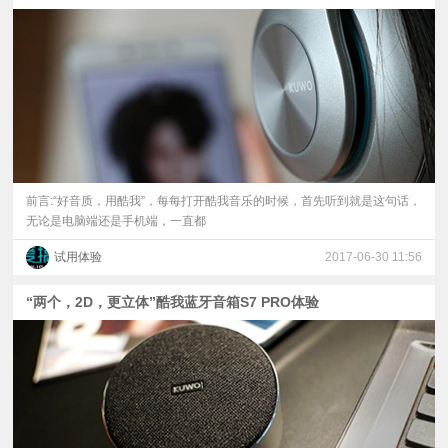
视
频
科
普
前言:“好音质，用酷我”，每每打开酷我音乐的时候，首先听到就是这句话，
无论是电脑端还是手机端，一直都
体
试用体验
2017-06-30 11:56
验
“两个，2D，更立体”酷我蓝牙音箱S7 PRO体验
专
题