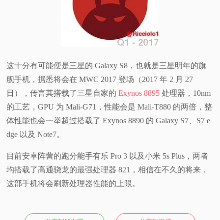
视
频
科
这十分有可能便是三星的 Galaxy S8，也就是三星明年的旗
舰手机，据悉将会在 MWC 2017 登场（2017 年 2 月 27
普
日），传言其搭载了三星自家的
Exynos 8895
处理器，10nm
的工艺，GPU 为 Mali-G71，性能会是 Mali-T880 的两倍，整
体
体性能也会一举超过搭载了 Exynos 8890 的 Galaxy S7、S7 e
dge 以及 Note7。
验
目前安卓阵营的跑分能手有乐 Pro 3 以及小米 5s Plus，两者
专
均搭载了高通骁龙的最强处理器 821，相信在不久的将来，
这部手机将会刷新处理器性能的上限。
题