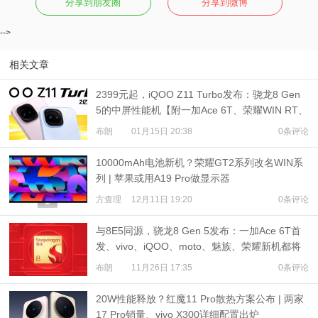
分享到朋友圈
分享到微博
-->
相关文章
2399元起，iQOO Z11 Turbo发布：骁龙8 Gen
5的中屏性能机【附一加Ace 6T、荣耀WIN RT、
K80至尊版对比】
布朗
01月15日 20:38
0条评论
10000mAh电池新机？荣耀GT2系列改名WIN系
列 | 苹果或用A19 Pro做显示器
方查理
12月11日 19:20
0条评论
与8E5同源，骁龙8 Gen 5发布：一加Ace 6T首
发、vivo、iQOO、moto、魅族、荣耀新机都将
搭载
布朗
11月26日 17:35
0条评论
20W性能释放？红魔11 Pro散热方案公布 | 两家
17 Pro销量、vivo X300详细配置出炉