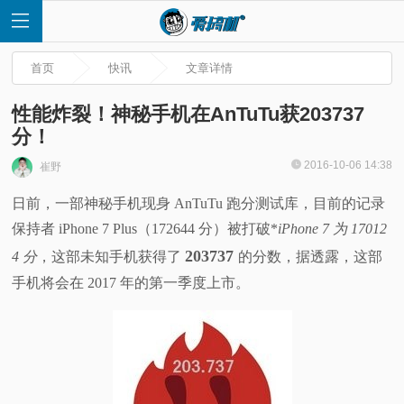
首页
快讯
文章详情
性能炸裂！神秘手机在AnTuTu获203737
分！
首
2016-10-06 14:38
崔野
日前，一部神秘手机现身 AnTuTu 跑分测试库，目前的记录
页
保持者 iPhone 7 Plus（172644 分）被打破*
iPhone 7 为 17012
快
203737
4 分
，这部未知手机获得了
的分数，据透露，这部
手机将会在 2017 年的第一季度上市。
讯
评
测