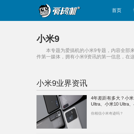
首页
小米9
本专题为爱搞机的
小米9
专题，内容全部
件第一媒体，拥有
小米9
资讯的第一信息，在
小米9
业界资讯
4年差距有多大？小米
Ultra、小米10 Ultr
8、小米9拍照对比
你相信小米奇迹吗？