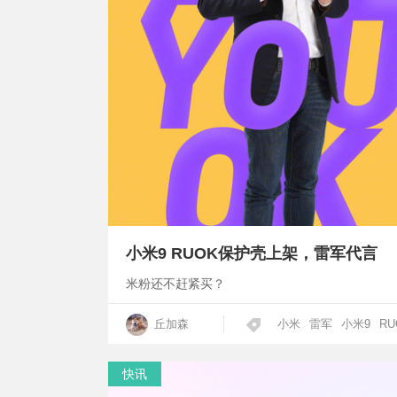
小米9 RUOK保护壳上架，雷军代言
米粉还不赶紧买？
丘加森
小米
雷军
小米9
RU
快讯