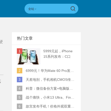
全站
热门文章
硬
1
5999元起，iPhone
15系列发布：C口
+钛合金+全员灵动岛
+5倍潜望长焦
2
6999元！华为Mate 60 Pro发布：麒麟9000S+卫星通话 (附初步跑分)
3
天差地别，手机相机CMOS传感器实际面积对比
其
4
科普：微信备份方案+电脑版丢失数据恢复指南
5
战个痛快，小米13 Ultra、Find X6 Pro、vivo X90 Pro+、小米12SU拍照横评
6
故宫发布手机！价格外观双重逆天！