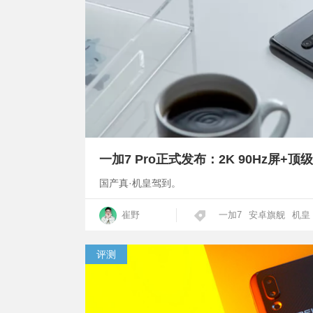
一加7 Pro正式发布：2K 90Hz屏+顶
国产真·机皇驾到。
崔野
一加7
安卓旗舰
机皇
评测