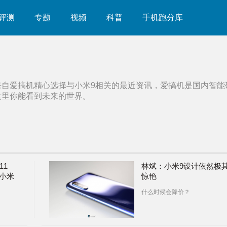
评测
专题
视频
科普
手机跑分库
来自爱搞机精心选择与
小米9
相关的最近资讯，爱搞机是国内智能
这里你能看到未来的世界。
11
林斌：小米9设计依然极
a、小米
惊艳
什么时候会降价？