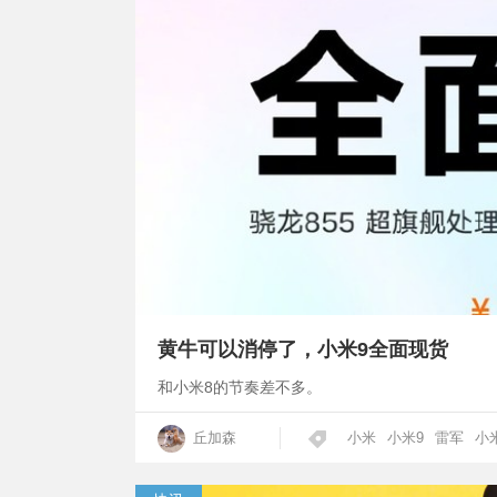
黄牛可以消停了，小米9全面现货
和小米8的节奏差不多。
丘加森
小米
小米9
雷军
小