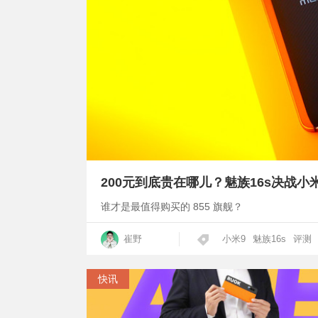
200元到底贵在哪儿？魅族16s决战小
谁才是最值得购买的 855 旗舰？
崔野
小米9
魅族16s
评测
快讯