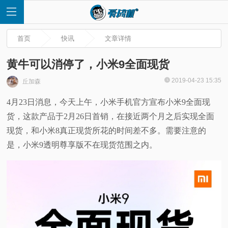
首页
快讯
文章详情
黄牛可以消停了，小米9全面现货
2019-04-23 15:35
丘加森
首
4月23日消息，今天上午，小米手机官方宣布小米9全面现
货，这款产品于2月26日首销，在接近两个月之后实现全面
页
现货，和小米8真正现货所花的时间差不多。需要注意的
快
是，小米9透明尊享版不在现货范围之内。
讯
评
测