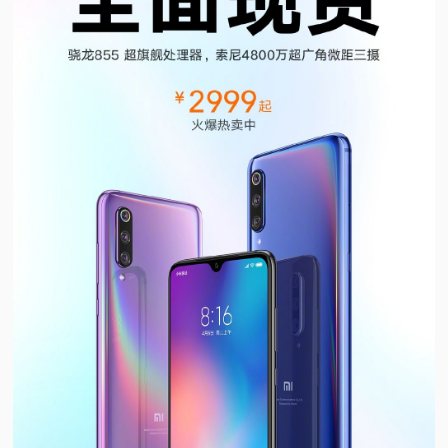
视
频
科
普
体
验
专
题