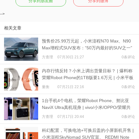
分享到朋友圈
分享到微博
-->
相关文章
预售价25.99万元起，小米澎程N70 Max、N90
Max增程式SUV发布：“50万内最好的SUV之一”
方查理
07月30日 21:27
0条评论
内存行情反转？小米上调出货量目标？ | 爆料称
荣耀Robot Phone的1TB版要1.6万元 | 小米平板
9、REDMI Watch 6现身
量衡
07月21日 22:16
0条评论
1台手机4个电机，荣耀Robot Phone、努比亚
NaviX Ultra真机现身 | vivo/小米/OPPO/荣耀共
推公平内存机制
方查理
07月17日 20:44
0条评论
科幻配置，可换电池+可换后盖的小屏新机开售 |
小米澎程SkyNomad SUV官宣、 REDMI Note