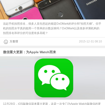
视
频
说起手机拍照排名，很多人首先想起的都是DxOMark的评分和“拍照天梯”。但手
机的拍照水平真的能用一个简单的分数反映吗？DxOMark以及很多评测机构的
科
拍照排名和评分的可信度有多高呢？
方查理
2015-12-31 08:10
普
微信重大更新：为Apple Watch而来
体
验
专
题
12月29日，iOS版微信迎来重大更新，这是一次专门为Apple Watch版微信的更