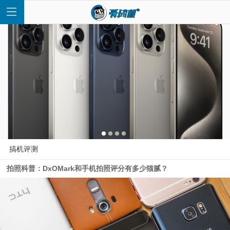
首
页
快
搞机评测
拍照科普：DxOMark和手机拍照评分有多少猫腻？
讯
评
测