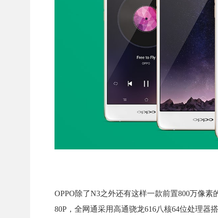
OPPO除了N3之外还有这样一款前置800万像素的
80P，全网通采用高通骁龙616八核64位处理器