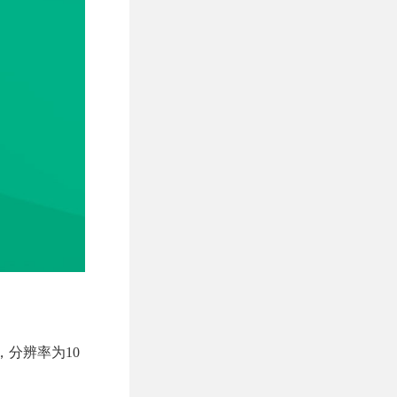
，分辨率为10
。