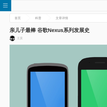
首页
科普
文章详情
亲儿子最棒 谷歌Nexus系列发展史
王昊
首
页
快
讯
评
测