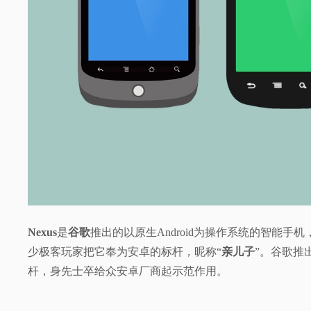
视
频
科
普
体
验
专
Nexus
是
谷歌
推出的以原生Android为操作系统的智能
少极客玩家把它奉为安卓的标杆，昵称“
亲儿子
”。
谷歌推
题
杆，身先士卒给众安卓厂商起示范作用。