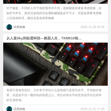
对于键盘，不同的人对于他的需求并不同，选择键盘有诸多考虑因素，比
如作为学生，喜欢玩游戏的话金属机械键盘必不可少，但是如果要考虑晚
上玩游戏的话，最好还是选择茶轴键
试用体验
2016-11-29 16:36
从人皇Sky到钛度科技—换面人生，TKM610枪械师评测
笔者不是电竞高玩，几年来不管玩什么游戏都只是菜鸟水平。尽管操作很
菜，但是架不住一颗炽热的热爱之心。所以对高水平的竞技选手往往崇拜
的五体投地。
试用体验
2016-11-21 17:45