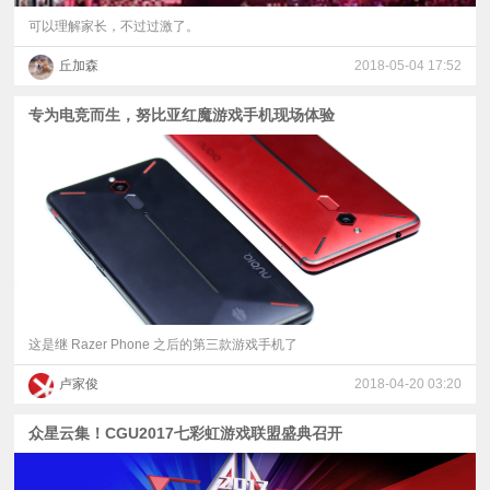
可以理解家长，不过过激了。
丘加森
2018-05-04 17:52
专为电竞而生，努比亚红魔游戏手机现场体验
这是继 Razer Phone 之后的第三款游戏手机了
卢家俊
2018-04-20 03:20
众星云集！CGU2017七彩虹游戏联盟盛典召开