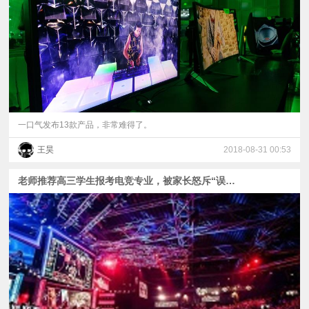
视
频
科
普
一口气发布13款产品，非常难得了。
王昊
2018-08-31 00:53
体
老师推荐高三学生报考电竞专业，被家长怒斥“误人子弟”
验
专
题