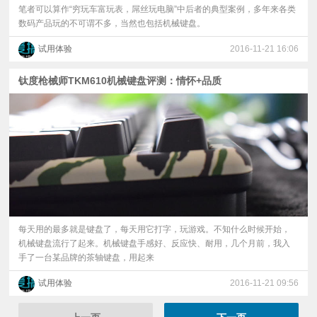
笔者可以算作“穷玩车富玩表，屌丝玩电脑”中后者的典型案例，多年来各类
数码产品玩的不可谓不多，当然也包括机械键盘。
试用体验
2016-11-21 16:06
钛度枪械师TKM610机械键盘评测：情怀+品质
每天用的最多就是键盘了，每天用它打字，玩游戏。不知什么时候开始，
机械键盘流行了起来。机械键盘手感好、反应快、耐用，几个月前，我入
手了一台某品牌的茶轴键盘，用起来
试用体验
2016-11-21 09:56