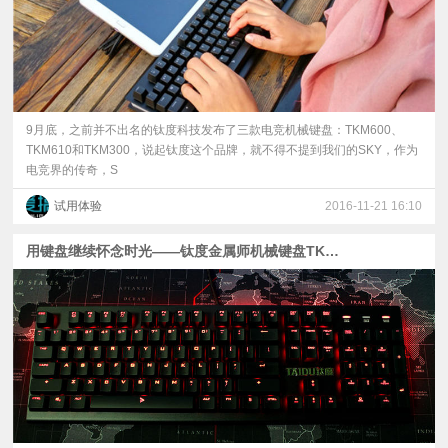
9月底，之前并不出名的钛度科技发布了三款电竞机械键盘：TKM600、
TKM610和TKM300，说起钛度这个品牌，就不得不提到我们的SKY，作为
电竞界的传奇，S
试用体验
2016-11-21 16:10
用键盘继续怀念时光——钛度金属师机械键盘TKM300体验