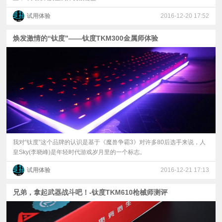
试用体验
2016-12-20 17:52
焕发激情的“钛度”——钛度TKM300金属师体验
我对“钛度”这个品牌的认识是基于《魔兽争霸3》对许多80后选手来说，人
皇Sky(李晓峰)是年轻时代游戏岁月里的一个标志。
试用体验
2016-12-21 17:13
兄弟，拿起武器战斗吧！-钛度TKM610枪械师测评