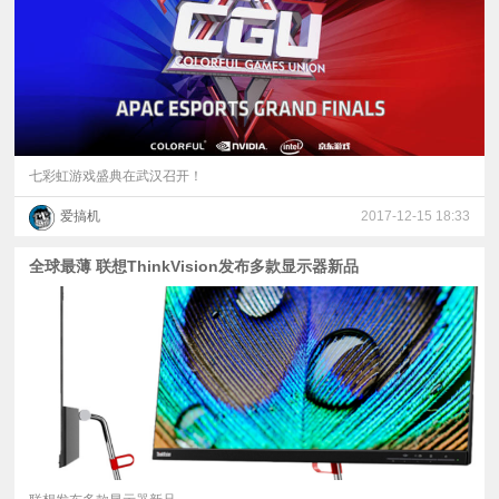
七彩虹游戏盛典在武汉召开！
爱搞机
2017-12-15 18:33
全球最薄 联想ThinkVision发布多款显示器新品