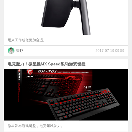
用来工作貌似更加合适。
崔野
2017-07-19 09:59
电竞魔力！微星推MX Speed银轴游戏键盘
微星发布游戏键盘，电竞领域发力。