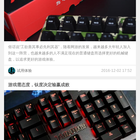
俗话说“工欲善其事必先利其器”，随着网游的发展，越来越多大年轻人加入
到这一阵营，也越来越多的人不满足现在的普通键盘而选择更好的机械键
盘，以追求更好的游戏体验。
试用体验
2016-12-02 17:52
游戏需态度，钛度决定输赢成败