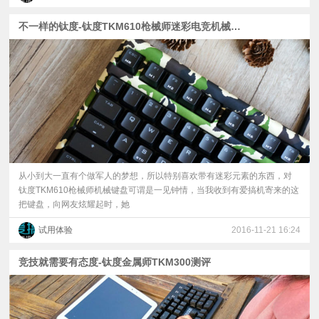
不一样的钛度-钛度TKM610枪械师迷彩电竞机械键盘试用体验
从小到大一直有个做军人的梦想，所以特别喜欢带有迷彩元素的东西，对
钛度TKM610枪械师机械键盘可谓是一见钟情，当我收到有爱搞机寄来的这
把键盘，向网友炫耀起时，她
试用体验
2016-11-21 16:24
竞技就需要有态度-钛度金属师TKM300测评