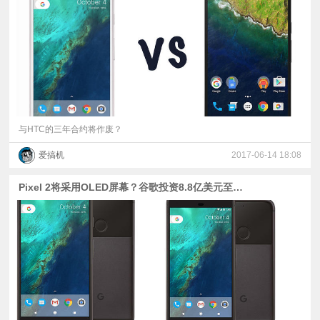
视
频
科
普
与HTC的三年合约将作废？
爱搞机
2017-06-14 18:08
体
Pixel 2将采用OLED屏幕？谷歌投资8.8亿美元至LG Display
验
专
题