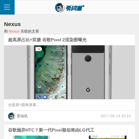
Nexus
和
Nexus
关联的文章
超高屏占比+双摄 谷歌Pixel 2渲染图曝光
首
页
快
讯
全面屏+圆角屏幕。
爱搞机
2017-06-14 20:10
评
谷歌抛弃HTC？新一代Pixel疑似将由LG代工
测