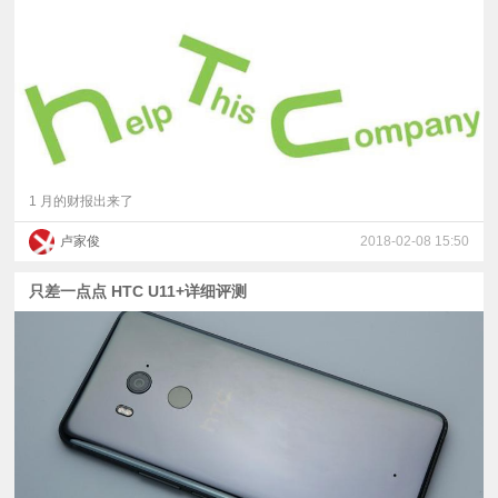
视
频
科
普
1 月的财报出来了
卢家俊
2018-02-08 15:50
体
只差一点点 HTC U11+详细评测
验
专
题