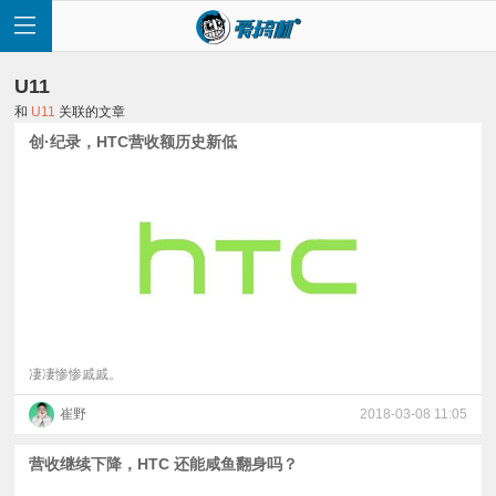
U11
和
U11
关联的文章
创·纪录，HTC营收额历史新低
首
页
快
讯
凄凄惨惨戚戚。
崔野
2018-03-08 11:05
评
营收继续下降，HTC 还能咸鱼翻身吗？
测