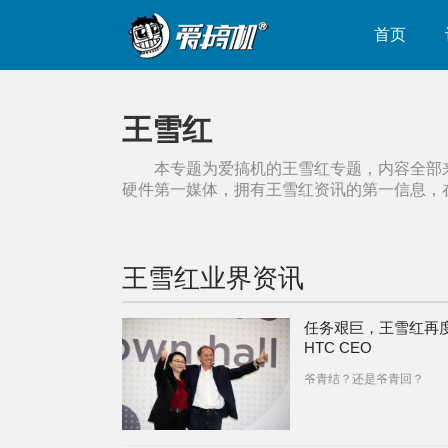
首页
王雪红
本专题为爱搞机的
王雪红
专题，内容全部
硬件第一媒体，拥有
王雪红
资讯的第一信息，
王雪红
业界资讯
任务艰巨，王雪红再
HTC CEO
爷青结？还是爷青回？