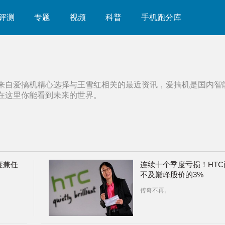
评测
专题
视频
科普
手机跑分库
来自爱搞机精心选择与
王雪红
相关的最近资讯，爱搞机是国内智
在这里你能看到未来的世界。
度兼任
连续十个季度亏损！HTC
不及巅峰股价的3%
传奇不再。