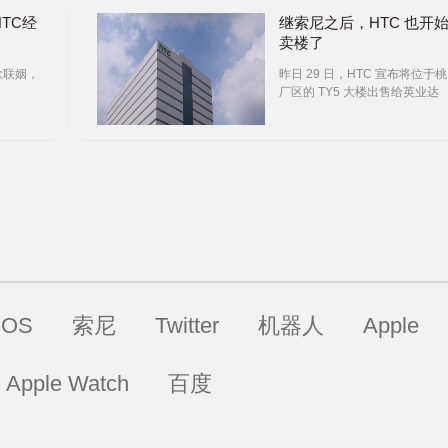
TC经
继索尼之后，HTC 也开
卖楼了
歌联姻，
昨日 29 日，HTC 宣布将位于
厂区的 TY5 大楼出售给英业达
iOS
索尼
Twitter
机器人
Apple
Apple Watch
百度