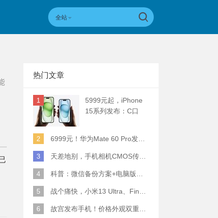
全站
热门文章
能
1
5999元起，iPhone
15系列发布：C口
+钛合金+全员灵动岛
+5倍潜望长焦
2
6999元！华为Mate 60 Pro发布：麒麟9000S+卫星通话 (附初步跑分)
3
天差地别，手机相机CMOS传感器实际面积对比
已
4
科普：微信备份方案+电脑版丢失数据恢复指南
5
战个痛快，小米13 Ultra、Find X6 Pro、vivo X90 Pro+、小米12SU拍照横评
6
故宫发布手机！价格外观双重逆天！