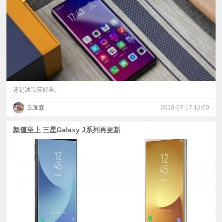
视
频
科
普
还是冰珀蓝好看。
丘加森
2018-07-17 18:00
体
颜值至上 三星Galaxy J系列再更新
验
专
题