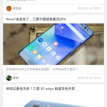
莫昌佑
2016-11-22 09:57
Note7余波未了，三星中国或将裁员20%
前星期80亿美元天价收购哈曼国际，这周就说要大裁员？
量衡
2016-11-21 15:13
科技以换色为本！三星 S7 edge 粉蓝双色开卖