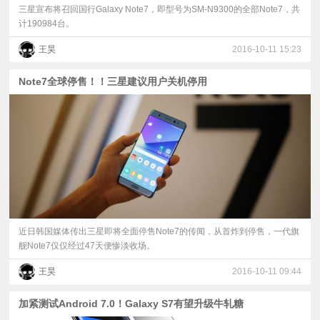
三星宣布将召回国行Galaxy Note7，即型号为SM-N9300的全部Note7，共
计190984台。
王昊
2016-10-11 15:23
Note7全球停售！！三星建议用户关机停用
近日韩国媒体传出三星即将全面停售Note7的传闻，从首炸到停售，一代旗
舰Note7仅仅经过47天便惨淡收场。
王昊
2016-10-11 09:44
加紧测试Android 7.0！Galaxy S7有望升级牛轧糖