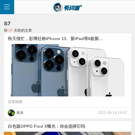
S7
和
S7
关联的文章
秋天很忙，彭博社称iPhone 13、新iPad等6款新品将扎堆发布
首
页
快
讯
日常猜测
量衡
2021-08-16 14:47
评
白色版OPPO Find X曝光：你会选择它吗
测