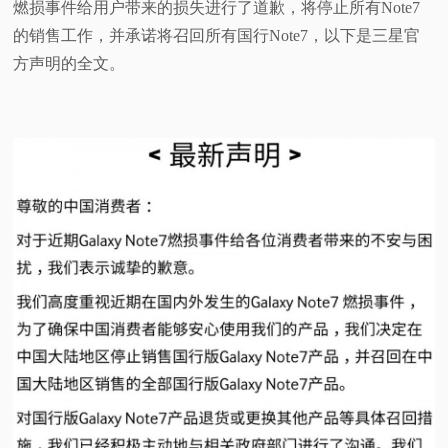
燃损事件给用户带来的损失进行了道歉，将停止所有Note7
视
的销售工作，并承诺将召回所有国行Note7，以下是三星官
方声明的全文。
频
科
普
体
验
专
题