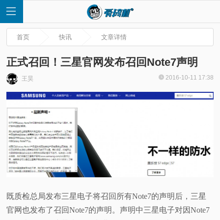
首页
快讯
文章详情
正式召回！三星官网发布召回Note7声明
2016-10-11 17:38
王昊
首
页
快
讯
评
既质检总局发布三星电子将召回所有Note7的声明后，三星
官网也发布了召回Note7的声明。声明中三星电子对因Note7
测