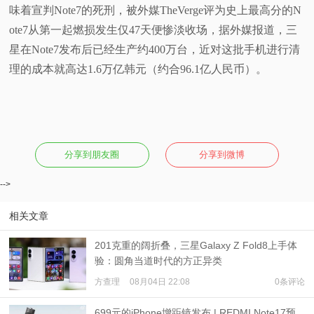
味着宣判Note7的死刑，被外媒TheVerge评为史上最高分的N
ote7从第一起燃损发生仅47天便惨淡收场，据外媒报道，三
星在Note7发布后已经生产约400万台，近对这批手机进行清
理的成本就高达1.6万亿韩元（约合96.1亿人民币）。
分享到朋友圈
分享到微博
-->
相关文章
201克重的阔折叠，三星Galaxy Z Fold8上手体
验：圆角当道时代的方正异类
方查理
08月04日 22:08
0条评论
699元的iPhone增距镜发布 | REDMI Note17预