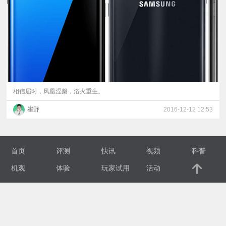
视
频
科
普
相信届时，凤凰涅槃，浴火重生。
崔野
2016-12-12 12:53
体
验
首页
评测
快讯
视频
科普
专
机观
体验
玩家试用
活动
题