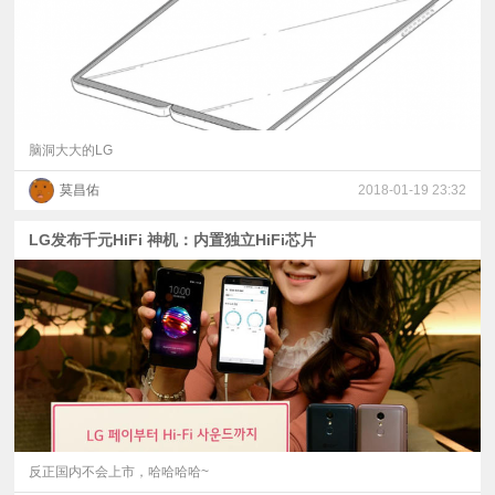
脑洞大大的LG
莫昌佑
2018-01-19 23:32
LG发布千元HiFi 神机：内置独立HiFi芯片
反正国内不会上市，哈哈哈哈~