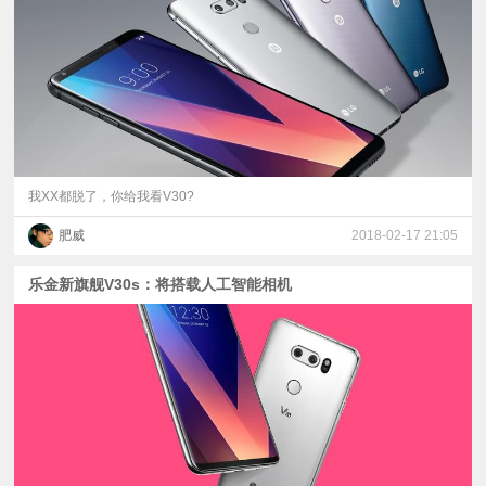
视
频
科
普
我XX都脱了，你给我看V30?
肥威
2018-02-17 21:05
体
乐金新旗舰V30s：将搭载人工智能相机
验
专
题