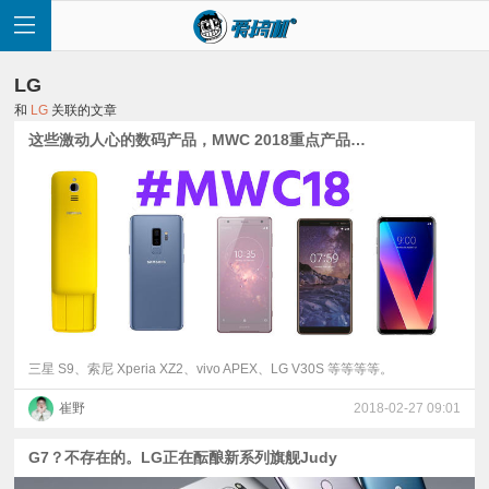
LG
和
LG
关联的文章
这些激动人心的数码产品，MWC 2018重点产品汇总【feat. 三星/索尼/LG/vivo/诺记】
首
页
快
讯
三星 S9、索尼 Xperia XZ2、vivo APEX、LG V30S 等等等等。
崔野
2018-02-27 09:01
评
G7？不存在的。LG正在酝酿新系列旗舰Judy
测