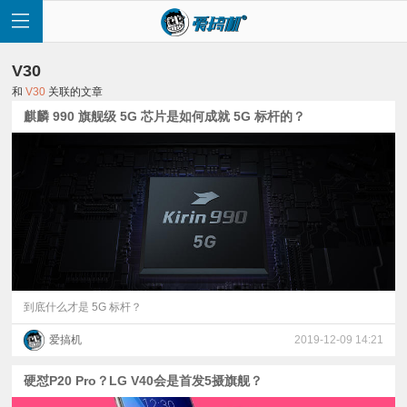
V30
和
V30
关联的文章
麒麟 990 旗舰级 5G 芯片是如何成就 5G 标杆的？
首
页
快
讯
到底什么才是 5G 标杆？
爱搞机
2019-12-09 14:21
评
硬怼P20 Pro？LG V40会是首发5摄旗舰？
测