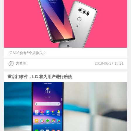
视
频
科
普
LG V40会有5个摄像头？
方查理
2018-06-27 15:21
体
重启门事件，LG 将为用户进行赔偿
验
专
题