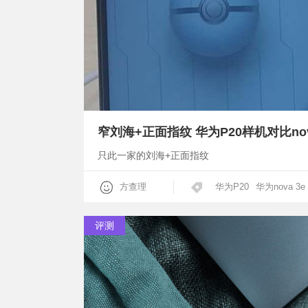
窄刘海+正面指纹 华为P20样机对比nov
只此一家的刘海+正面指纹
方查理
华为P20
华为nova 3e
评测