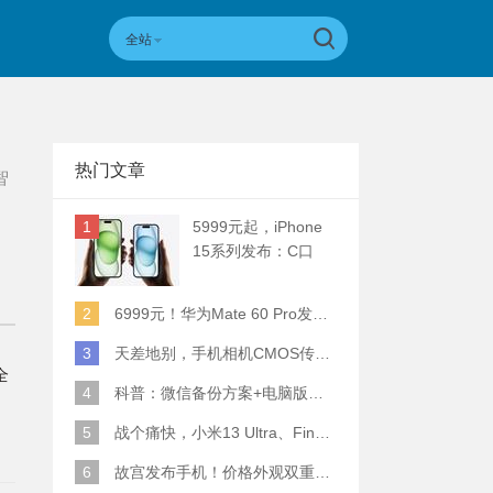
全站
热门文章
智
1
5999元起，iPhone
15系列发布：C口
+钛合金+全员灵动岛
+5倍潜望长焦
2
6999元！华为Mate 60 Pro发布：麒麟9000S+卫星通话 (附初步跑分)
超
3
天差地别，手机相机CMOS传感器实际面积对比
全
4
科普：微信备份方案+电脑版丢失数据恢复指南
5
战个痛快，小米13 Ultra、Find X6 Pro、vivo X90 Pro+、小米12SU拍照横评
6
故宫发布手机！价格外观双重逆天！