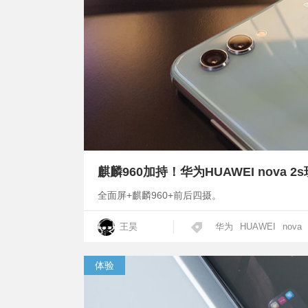
麒麟960加持！华为HUAWEI nova 2
全面屏+麒麟960+前后四摄。
王昊
华为
HUAWEI
nova
体验