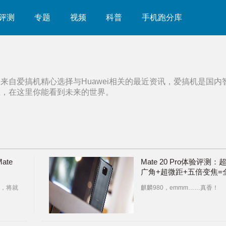
评测
专题
视频
科普
手机跑分库
部来自爱搞机精心选择与
Huawei
相关的最近资讯，爱搞机是国内
息，在这里你能看到未来的世界。
ate
Mate 20 Pro体验评测：
广角+超微距+五倍变焦=
能拍照
，将就
麒麟980，emmm……真香！