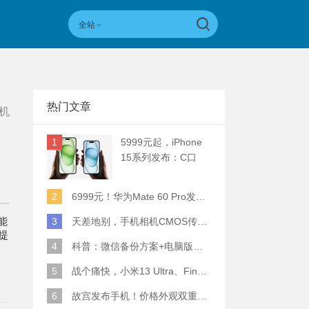
全站
热门文章
机
1
5999元起，iPhone
15系列发布：C口
+钛合金+全员灵动岛
+5倍潜望长焦
2
6999元！华为Mate 60 Pro发布：麒麟9000S+卫星通话 (附初步跑分)
能
3
天差地别，手机相机CMOS传感器实际面积对比
提
4
科普：微信备份方案+电脑版丢失数据恢复指南
5
战个痛快，小米13 Ultra、Find X6 Pro、vivo X90 Pro+、小米12SU拍照横评
6
故宫发布手机！价格外观双重逆天！