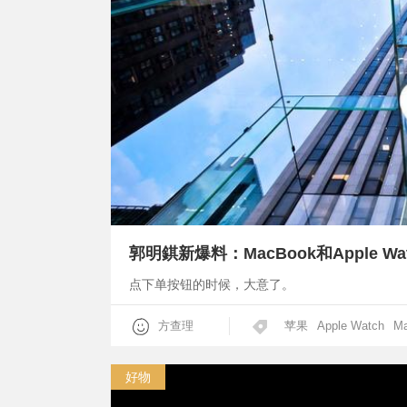
郭明錤新爆料：MacBook和Apple 
点下单按钮的时候，大意了。
方查理
苹果
Apple Watch
M
好物