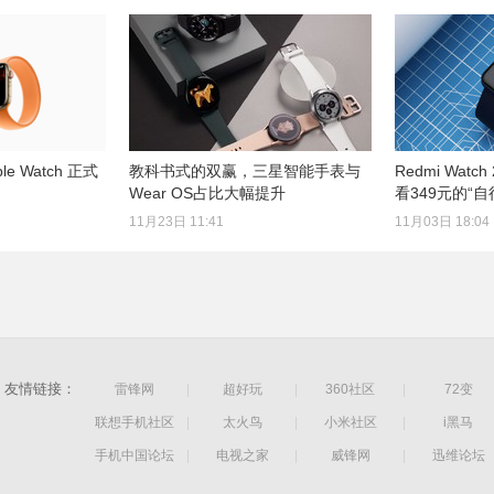
e Watch 正式
教科书式的双赢，三星智能手表与
Redmi Wat
Wear OS占比大幅提升
看349元的“自
11月23日 11:41
11月03日 18:04
友情链接：
雷锋网
|
超好玩
|
360社区
|
72变
联想手机社区
|
太火鸟
|
小米社区
|
i黑马
手机中国论坛
|
电视之家
|
威锋网
|
迅维论坛