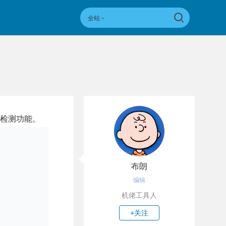
全站
载血糖检测功能。
布朗
编辑
机佬工具人
+关注