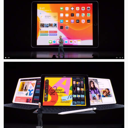
视
频
科
普
体
验
专
题