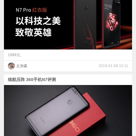
视
频
科
普
1999元。
丘加森
2019-01-09 15:11
体
续航压阵 360手机N7评测
验
专
题