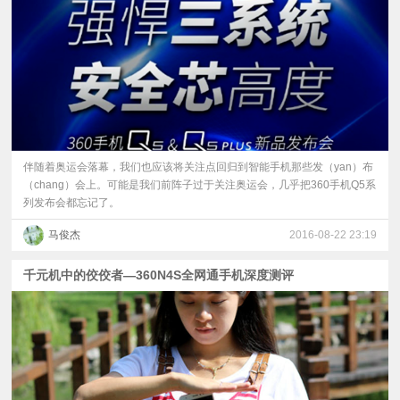
伴随着奥运会落幕，我们也应该将关注点回归到智能手机那些发（yan）布
（chang）会上。可能是我们前阵子过于关注奥运会，几乎把360手机Q5系
列发布会都忘记了。
马俊杰
2016-08-22 23:19
千元机中的佼佼者—360N4S全网通手机深度测评