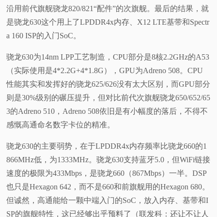
沿用前代旗舰骁龙820/821“配件”的次旗舰。最后的结果，就
是骁龙630这个用上了LPDDR4x内存、X12 LTE基带和Spectr
a 160 ISP的入门SoC。
骁龙630为14nm LPP工艺制造，CPU部分是8核2.2GHz的A53
（实际使用是4*2.2G+4*1.8G），GPU为Adreno 508。CPU
性能其实和发挥好的骁龙625/626没有太大区别，而GPU部分
则是30%级别的碾压提升，但对比前代次旗舰骁龙650/652/65
3的Adreno 510，Adreno 508依旧是有小幅度的落后，不得不
感慨高通命名数字卡位的精准。
骁龙630的主要弱势，在于LPDDR4x内存频率比骁龙660的1
866MHz低，为1333MHz。骁龙630支持蓝牙5.0，但WiFi链接
速度的极限为433Mbps，是骁龙660（867Mbps）一半。DSP
也只是Hexagon 642，而不是660和前旗舰用的Hexagon 680。
但诚然，高通能给一颗中端入门的SoC，放入内存、基带和I
SP的旗舰特性，这已经够出乎预料了（联发科：还让不让人