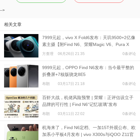
-->
相关文章
7999元起，vivo X Fold6发布：天玑9500+2亿像
素主摄【附Find N6、荣耀Magic V6、Pura X
Max多机对比】
方查理
06月26日 21:35
0条评论
9999元起，OPPO Find N6发布：当今最平整的
折叠屏+7核版骁龙8E5
布朗
03月17日 21:18
0条评论
百虾大战，机佬风险预警 | 荣耀：正评估设立子
品牌的可行性 | Find N6“记忆玻璃”发布
布朗
03月11日 22:02
0条评论
机海来了，Find N6定档、一加15T外观公布、欧
加系小平板4月发布 | vivo X300s与iQOO Z11官