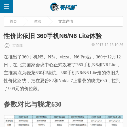
首页
体验
文章详情
性价比依旧 360手机N6/N6 Lite体验
2017-12-13 10:26
方查理
首
在推出了360手机N5、N5s、vizza、N6 Pro后，360于12月12
日，在北京国家会议中心正式发布了360手机N6和N6 Lite，
页
主推卖点为骁龙630和续航。360手机N6/N6 Lite走的依旧为
快
性价比路线，把在夏普S2和Nokia 7上搭载的骁龙630，拉到
了999元的价位段。
讯
参数对比与骁龙630
评
测