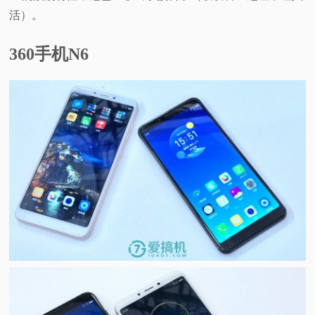
活）。
360手机N6