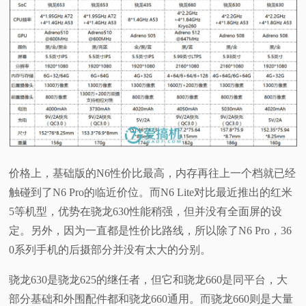
视
频
科
普
体
价格上，基础版的N6性价比最高，内存再往上一个档就已经
触碰到了N6 Pro的临近价位。而N6 Lite对比最近推出的红米
验
5等机型，优势在骁龙630性能稍强，但并没有全面屏的设
专
定。另外，因为一直都是性价比路线，所以除了N6 Pro，36
0系列手机的后摄部分并没有太大的分别。
题
骁龙630是骁龙625的继任者，但它和骁龙660是同平台，大
部分基础和外围配件都和骁龙660通用。而骁龙660则是大量