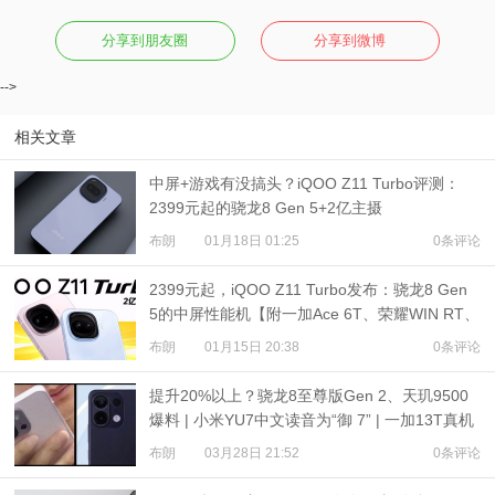
分享到朋友圈
分享到微博
-->
相关文章
中屏+游戏有没搞头？iQOO Z11 Turbo评测：
2399元起的骁龙8 Gen 5+2亿主摄
布朗
01月18日 01:25
0条评论
2399元起，iQOO Z11 Turbo发布：骁龙8 Gen
5的中屏性能机【附一加Ace 6T、荣耀WIN RT、
K80至尊版对比】
布朗
01月15日 20:38
0条评论
提升20%以上？骁龙8至尊版Gen 2、天玑9500
爆料 | 小米YU7中文读音为“御 7” | 一加13T真机
图爆料
布朗
03月28日 21:52
0条评论