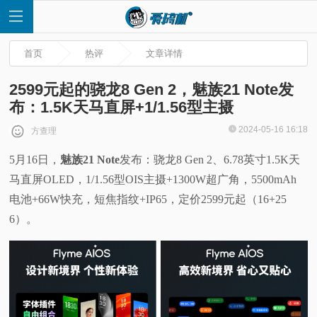
首页
热评
文章详情
2599元起的骁龙8 Gen 2，魅族21 Note发
布：1.5K天马直屏+1/1.56型主摄
首
2024-05-16 16:18
方查理
5月16日，
魅族21 Note
发布：骁龙8 Gen 2、6.78英寸1.5K天
页
马直屏OLED，1/1.56型OIS主摄+1300W超广角，5500mAh
快
电池+66W快充，短焦指纹+IP65，定价2599元起（16+25
6）。
讯
评
测