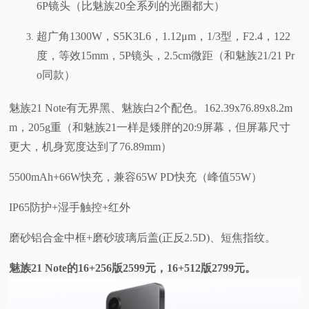
6P镜头（比魅族20全系列的光圈都大）
超广角1300W，S5K3L6，1.12μm，1/3型，F2.4，122
度，等效15mm，5P镜头，2.5cm微距（和魅族21/21 Pr
o同款）
魅族21 Note有无界黑、魅族白2个配色。162.39x76.89x8.2m
m，205g重（和魅族21一样是矮胖的20:9屏幕，但屏幕尺寸
更大，机身宽度达到了76.89mm）
5500mAh+66W快充，兼容65W PD快充（峰值55W）
IP65防护+湿手触控+红外
磨砂铝合金中框+磨砂玻璃后盖(正反2.5D)、短焦指纹。
魅族21 Note的16+256版2599元，16+512版2799元。