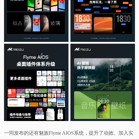
视
频
科
普
体
验
专
题
一同发布的还有魅族Flyme AIOS系统，提升了动效、加入实