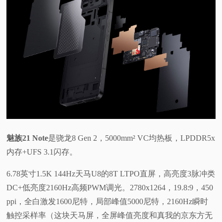
魅族21 Note
是骁龙8 Gen 2，5000mm² VC均热板，LPDDR5x
内存+UFS 3.1闪存。
6.78英寸1.5K 144Hz天马U8的8T LTPO直屏，高亮度3脉冲类
DC+低亮度2160Hz高频PWM调光。2780x1264，19.8:9，450
ppi，全白激发1600尼特，局部峰值5000尼特，2160Hz瞬时
触控采样率（这块天马屏，全屏峰值亮度和真我的京东方无