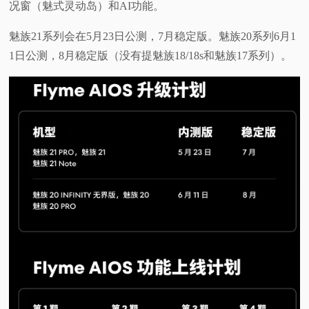
况窗（魅式灵动岛）和AI功能。
魅族21系列会在5月23日公测，7月稳定版。魅族20系列6月1
1日公测，8月稳定版（没有提魅族18/18s和魅族17系列）。