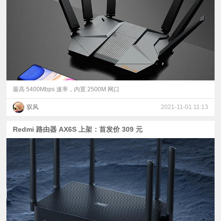
视
频
科
普
最高 5400Mbps 速率，内置 2500M 网口
驭风
2021-11-01 11:13
体
Redmi 路由器 AX6S 上架：首发价 309 元
验
专
题