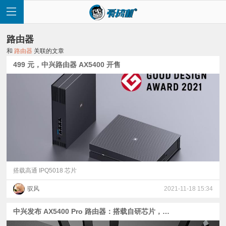
路由器
和
路由器
关联的文章
499 元，中兴路由器 AX5400 开售
首
页
快
讯
搭载高通 IPQ5018 芯片
驭风
2021-11-18 15:34
评
中兴发布 AX5400 Pro 路由器：搭载自研芯片，首发 549 元
测