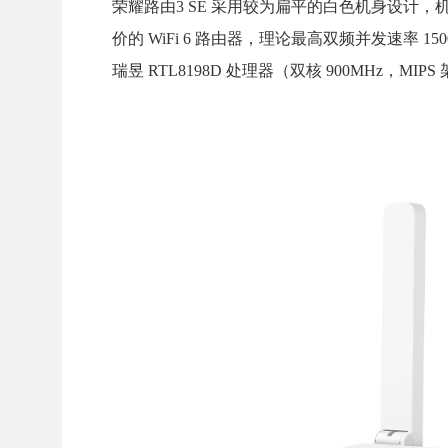
荣耀路由3 SE 采用较为扁平的白色机身设计，机身重
价的 WiFi 6 路由器，理论最高双频并发速率 1500M
瑞昱 RTL8198D 处理器（双核 900MHz，MIPS