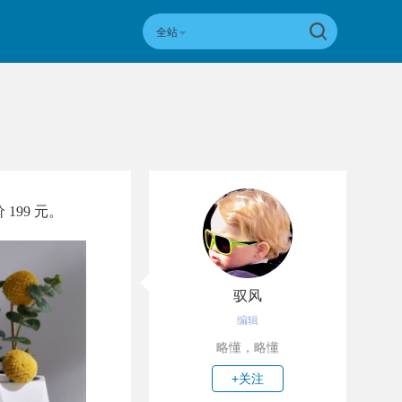
全站
199 元。
驭风
编辑
略懂，略懂
+关注