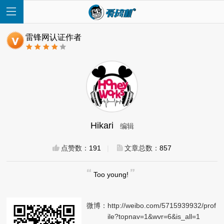
雷锋网认证作者
首
页
Hikari
编辑
快
点赞数：
191
|
文章总数：
857
讯
Too young!
评
微博：
http://weibo.com/5715939932/prof
测
ile?topnav=1&wvr=6&is_all=1