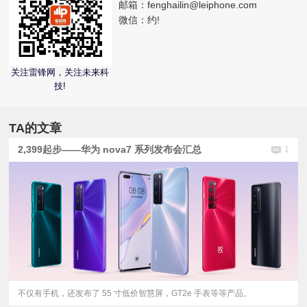
邮箱：
fenghailin@leiphone.com
微信：
约!
视
频
关注雷锋网，关注未来科
技!
科
普
TA的文章
2,399起步——华为 nova7 系列发布会汇总
1
体
验
专
题
不仅有手机，还发布了 55 寸低价智慧屏，GT2e 手表等等产品。