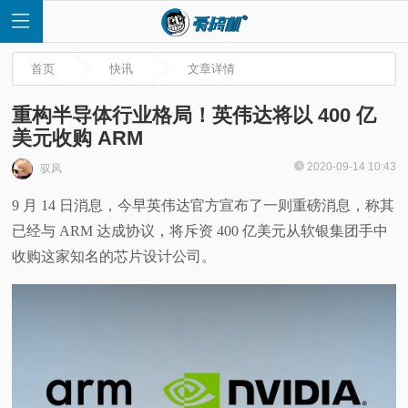
首页
快讯
文章详情
重构半导体行业格局！英伟达将以 400 亿
美元收购 ARM
首
2020-09-14 10:43
驭风
9 月 14 日消息，今早英伟达官方宣布了一则重磅消息，称其
页
已经与 ARM 达成协议，将斥资 400 亿美元从软银集团手中
快
收购这家知名的芯片设计公司。
讯
评
测