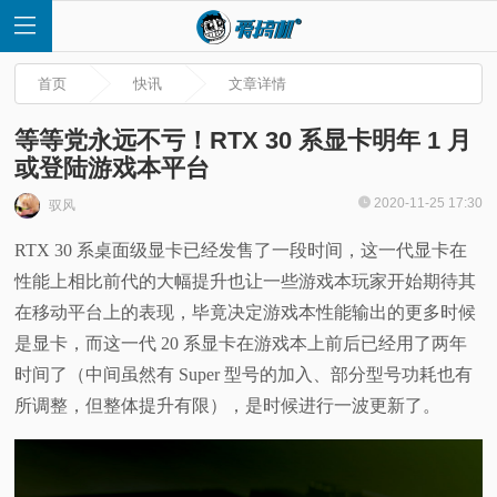
首页
快讯
文章详情
等等党永远不亏！RTX 30 系显卡明年 1 月
或登陆游戏本平台
首
2020-11-25 17:30
驭风
RTX 30 系桌面级显卡已经发售了一段时间，这一代显卡在
页
性能上相比前代的大幅提升也让一些游戏本玩家开始期待其
快
在移动平台上的表现，毕竟决定游戏本性能输出的更多时候
是显卡，而这一代 20 系显卡在游戏本上前后已经用了两年
讯
时间了（中间虽然有 Super 型号的加入、部分型号功耗也有
所调整，但整体提升有限），是时候进行一波更新了。
评
测