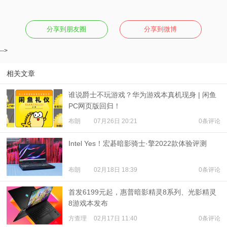
分享到朋友圈
分享到微博
-->
相关文章
谁说爵士不玩游戏？华为游戏本真机现身 | 闲鱼
PC网页版回归！
布朗
07月26日 20:21
0条评论
Intel Yes！宏碁暗影骑士·擎2022款体验评测
布朗
02月18日 18:39
0条评论
首发6199元起，惠普暗影精灵8系列、光影精灵
8游戏本发布
方查理
02月17日 11:40
0条评论