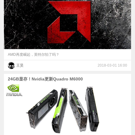
视
频
科
普
AMD再度崛起，英特尔怕了吗？
王昊
2018-03-01 16:00
体
24GB显存！Nvidia更新Quadro M6000
验
专
题