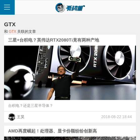
GTX
和
GTX
关联的文章
三星+台积电？英伟达RTX2080Ti竟有两种产地
首
页
快
讯
台积电？还是三星半导体？
王昊
2018-08-22 18:44
评
AMD再度崛起！处理器、显卡份额纷纷创新高
测