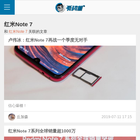
红米Note 7
和
红米Note 7
关联的文章
卢伟冰：红米Note 7再战一个季度无对手
首
页
快
讯
信心爆棚！
丘加森
2019-07-11 17:15
评
红米Note 7系列全球销量超1000万
测