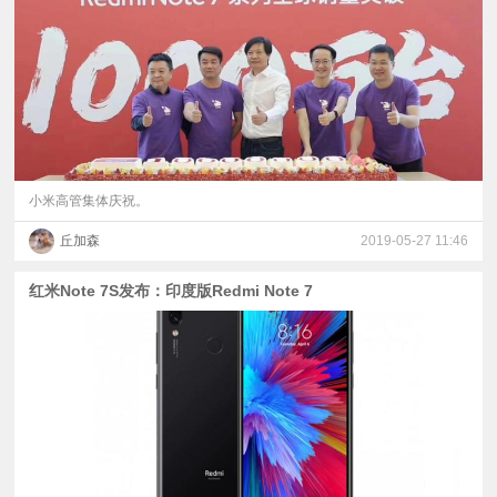
视
频
科
普
小米高管集体庆祝。
丘加森
2019-05-27 11:46
体
红米Note 7S发布：印度版Redmi Note 7
验
专
题