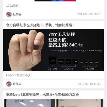
1092元起。
丘加森
2019-05-20 18:07
官方自曝红米也有骁龙855手机，性价比炸裂！
比小米9能便宜不少。
丘加森
2019-02-16 11:51
魅族Note9真机照曝光，水滴屏+后置4800万双摄