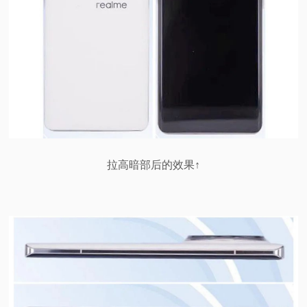
拉高暗部后的效果↑