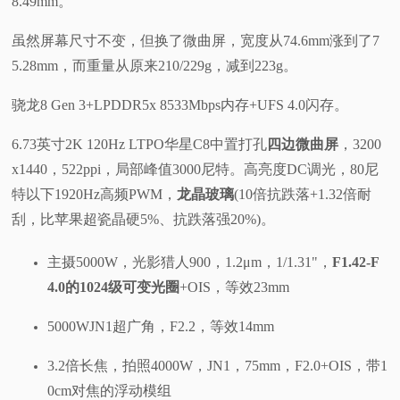
8.49mm。
虽然屏幕尺寸不变，但换了微曲屏，宽度从74.6mm涨到了7
5.28mm，而重量从原来210/229g，减到223g。
骁龙8 Gen 3+LPDDR5x 8533Mbps内存+UFS 4.0闪存。
6.73英寸2K 120Hz LTPO华星C8中置打孔
四边微曲屏
，3200
x1440，522ppi，局部峰值3000尼特。高亮度DC调光，80尼
特以下1920Hz高频PWM，
龙晶玻璃
(10倍抗跌落+1.32倍耐
刮，比苹果超瓷晶硬5%、抗跌落强20%)。
主摄5000W，光影猎人900，1.2μm，1/1.31"，
F1.42-F
4.0的1024级可变光圈
+OIS，等效23mm
5000WJN1超广角，F2.2，等效14mm
3.2倍长焦，拍照4000W，JN1，75mm，F2.0+OIS，带1
0cm对焦的浮动模组