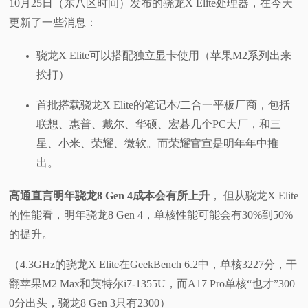
10月25日（东八区时间）发布的骁龙X Elite处理器，在今天
更新了一些消息：
骁龙X Elite可以搭配独立显卡使用（苹果M2系列出来
挨打）
首批搭载骁龙X Elite的笔记本/二合一平板厂商，包括
联想、惠普、戴尔、华硕、宏碁几个PC大厂，和三
星、小米、荣耀、微软。而荣耀官宣是明年年中推
出。
高通直言明年骁龙8 Gen 4成本会有所上升
， 但从骁龙X Elite
的性能看，明年骁龙8 Gen 4，单核性能可能会有30%到50%
的提升。
（4.3GHz的骁龙X Elite在GeekBench 6.2中，单核3227分，干
翻苹果M2 Max和英特尔i7-1355U，而A17 Pro单核“也才”300
0分出头，骁龙8 Gen 3只有2300）