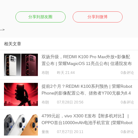
分享到朋友圈
分享到微博
-->
相关文章
双扬升级，REDMI K100 Pro Max外放+影像配
置公布 | 荣耀MagicOS 11亮点公布| 信通院发布
eSIM研究报告
布朗
昨天 21:44
0条评论
提前2个月？REDMI K100系列预热 | 荣耀Robot
Phone的影像配置公布、拯救者Y700无极为8.4
英寸屏
布朗
07月28日 20:56
0条评论
4799元起，vivo X300 E发布【附多机对比】 |
OPPO首台10000mAh电池手机官宣 |荣耀Robot
Phone定档
量衡
07月27日 20:11
0条评论