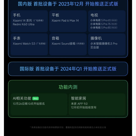
视
频
科
普
体
验
专
题