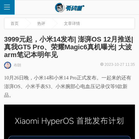
首页
热评
文章详情
3999元起，小米14发布| 澎湃OS 12月推送|
真我GT5 Pro、荣耀Magic6真机曝光| 大波
arm笔记本明年见
首
2023-10-27 11:35
布朗
页
10月26日晚，小米14和小米14 Pro正式发布。一起来的还有
澎湃OS、小米手表S3、小米腕部心电血压记录仪等9款新
快
品。
讯
评
测