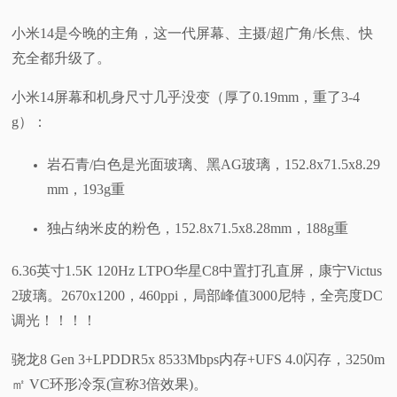
小米14是今晚的主角，这一代屏幕、主摄/超广角/长焦、快
充全都升级了。
小米14屏幕和机身尺寸几乎没变（厚了0.19mm，重了3-4
g）：
岩石青/白色是光面玻璃、黑AG玻璃，152.8x71.5x8.29
mm，193g重
独占纳米皮的粉色，152.8x71.5x8.28mm，188g重
6.36英寸1.5K 120Hz LTPO华星C8中置打孔直屏，康宁Victus
2玻璃。2670x1200，460ppi，局部峰值3000尼特，全亮度DC
调光！！！！
骁龙8 Gen 3+LPDDR5x 8533Mbps内存+UFS 4.0闪存，3250m
㎡ VC环形冷泵(宣称3倍效果)。