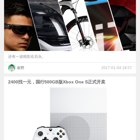
视
频
科
普
还有一波精彩在后头。
崔野
2017-01-04 18:57
体
2400找一元，国行500GB版Xbox One S正式开卖
验
专
题