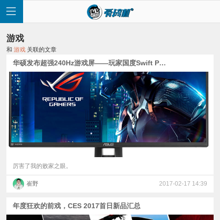
游戏
和
游戏
关联的文章
华硕发布超强240Hz游戏屏——玩家国度Swift PG258Q
首
页
快
讯
厉害了我的败家之眼。
崔野
2017-02-17 14:39
评
年度狂欢的前戏，CES 2017首日新品汇总
测