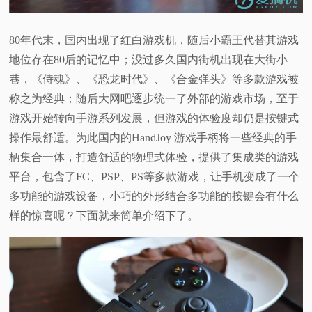
视
80年代末，国内出现了红白游戏机，随后小霸王代替其游戏
频
地位存在80后的记忆中；没过多久国内街机出现在大街小
巷，《侍魂》、《恐龙时代》、《合金弹头》等多款游戏被
科
称之为经典；随后大网吧逐步统一了外部的游戏市场，至于
游戏开始转向手游系列发展，但游戏的体验度却仍是按键式
普
操作最舒适。为此国内的HandJoy 游戏手柄将一些经典的手
柄集合一体，打造舒适的物理式体验，提供了集成类的游戏
体
平台，包含了FC、PSP、PS等多款游戏，让手机变成了一个
多功能的游戏设备，小巧的外形结合多功能的按键会有什么
验
样的惊喜呢？下面就来简单介绍下了。
专
题