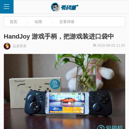
首页
试用
文章详情
HandJoy 游戏手柄，把游戏装进口袋中
2016-09-05 11:05
晶凌果果
首
页
快
讯
评
测