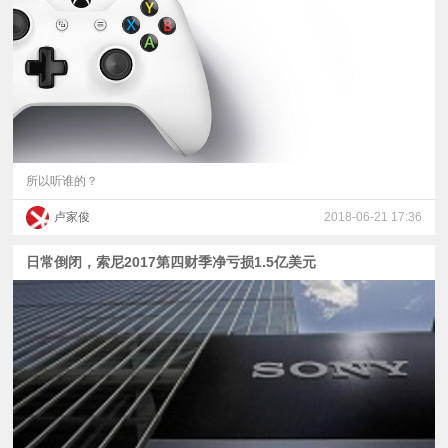
视
频
科
普
所以听谁的？
卢家俊
2018-06-21 17:36
体
日常倒闭，索尼2017第四财季净亏损1.5亿美元
验
专
题