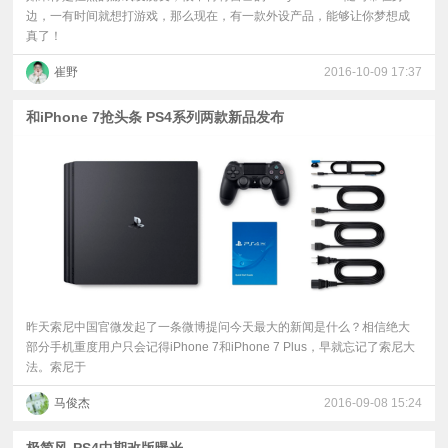
边，一有时间就想打游戏，那么现在，有一款外设产品，能够让你梦想成
真了！
崔野
2016-10-09 17:37
和iPhone 7抢头条 PS4系列两款新品发布
昨天索尼中国官微发起了一条微博提问今天最大的新闻是什么？相信绝大
部分手机重度用户只会记得iPhone 7和iPhone 7 Plus，早就忘记了索尼大
法。索尼于
马俊杰
2016-09-08 15:24
极简风-PS4中期改版曝光