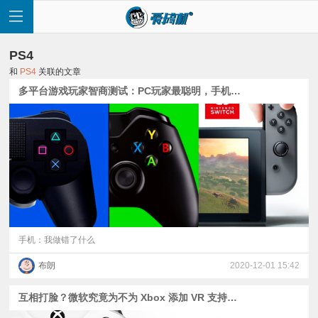
PS4
和
PS4
关联的文章
多平台游戏玩家智商测试：PC玩家最聪明，手机玩家垫底
首
页
快
讯
手机：我做错了什么
布朗
2020-12-01 15:42
评
互相打脸？微软究竟为不为 Xbox 添加 VR 支持呢？
测