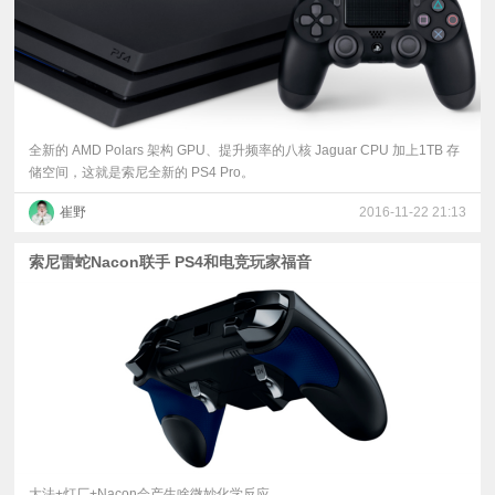
全新的 AMD Polars 架构 GPU、提升频率的八核 Jaguar CPU 加上1TB 存
储空间，这就是索尼全新的 PS4 Pro。
崔野
2016-11-22 21:13
索尼雷蛇Nacon联手 PS4和电竞玩家福音
大法+灯厂+Nacon会产生啥微妙化学反应