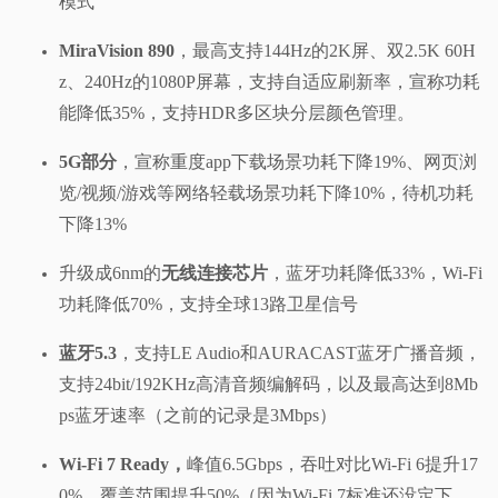
模式
MiraVision 890
，最高支持144Hz的2K屏、双2.5K 60H
z、240Hz的1080P屏幕，支持自适应刷新率，宣称功耗
能降低35%，支持HDR多区块分层颜色管理。
5G部分
，宣称重度app下载场景功耗下降19%、网页浏
览/视频/游戏等网络轻载场景功耗下降10%，待机功耗
下降13%
升级成6nm的
无线连接芯片
，蓝牙功耗降低33%，Wi-Fi
功耗降低70%，支持全球13路卫星信号
蓝牙5.3
，支持LE Audio和AURACAST蓝牙广播音频，
支持24bit/192KHz高清音频编解码，以及最高达到8Mb
ps蓝牙速率（之前的记录是3Mbps）
Wi-Fi 7 Ready，
峰值6.5Gbps，吞吐对比Wi-Fi 6提升17
0%，覆盖范围提升50%（因为Wi-Fi 7标准还没定下