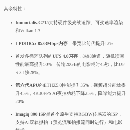
其余特性：
Immortalis-G715
支持硬件级光线追踪、可变速率渲染
和Vulkan 1.3
LPDDR5x 8533Mbps内存
，带宽比前代提升13%
首发多循环队列的
UFS 4.0闪存
，8核8通道，随机读写
性能最高提升50%，传输20GB的电影耗时45秒，比UF
S 3.1快28%。
第六代APU
的ETHZ5.0性能提升35%，视频超分能效提
升45%，4K30FPS AI夜拍功耗下降25%，降噪能力提升
20%
Imagiq 890 ISP
是首个原生支持RGBW传感器的ISP，
支持AI双轨抓拍（预览流和拍摄流同时进行）和电影