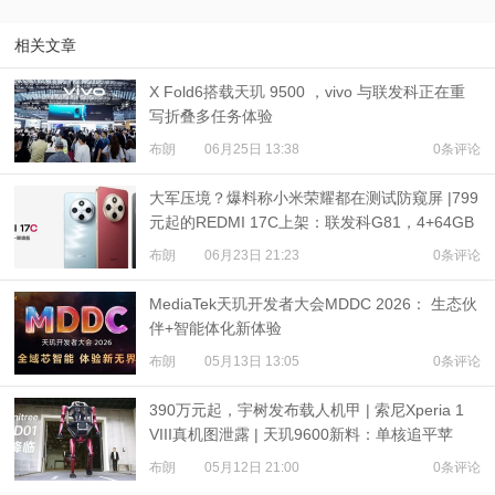
相关文章
X Fold6搭载天玑 9500 ，vivo 与联发科正在重
写折叠多任务体验
布朗
06月25日 13:38
0条评论
大军压境？爆料称小米荣耀都在测试防窥屏 |799
元起的REDMI 17C上架：联发科G81，4+64GB
布朗
06月23日 21:23
0条评论
MediaTek天玑开发者大会MDDC 2026： 生态伙
伴+智能体化新体验
布朗
05月13日 13:05
0条评论
390万元起，宇树发布载人机甲 | 索尼Xperia 1
VIII真机图泄露 | 天玑9600新料：单核追平苹
果？
布朗
05月12日 21:00
0条评论