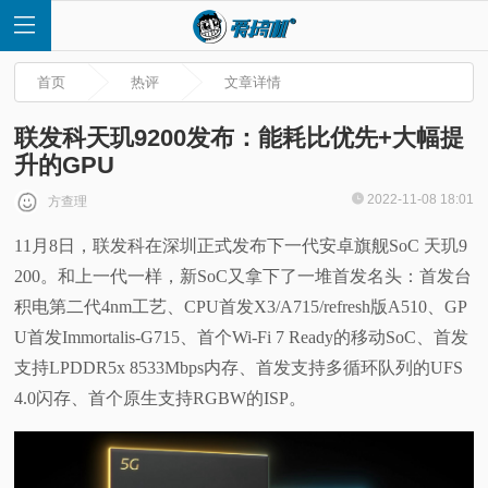
首页
热评
文章详情
联发科天玑9200发布：能耗比优先+大幅提
升的GPU
首
2022-11-08 18:01
方查理
11月8日，联发科在深圳正式发布下一代安卓旗舰SoC 天玑9
页
200。和上一代一样，新SoC又拿下了一堆首发名头：首发台
快
积电第二代4nm工艺、CPU首发X3/A715/refresh版A510、GP
U首发Immortalis-G715、首个Wi-Fi 7 Ready的移动SoC、首发
讯
支持LPDDR5x 8533Mbps内存、首发支持多循环队列的UFS
4.0闪存、首个原生支持RGBW的ISP。
评
测