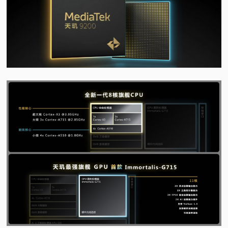
视
频
科
普
体
验
专
题