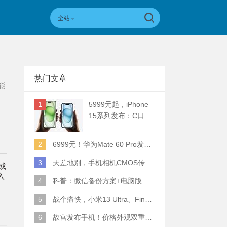
全站
热门文章
能
1
5999元起，iPhone
15系列发布：C口
+钛合金+全员灵动岛
+5倍潜望长焦
2
6999元！华为Mate 60 Pro发布：麒麟9000S+卫星通话 (附初步跑分)
3
天差地别，手机相机CMOS传感器实际面积对比
或
入
4
科普：微信备份方案+电脑版丢失数据恢复指南
改用
5
战个痛快，小米13 Ultra、Find X6 Pro、vivo X90 Pro+、小米12SU拍照横评
6
故宫发布手机！价格外观双重逆天！