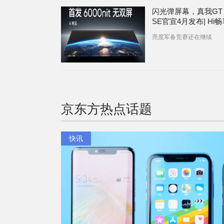
闪光弹屏幕，真我GT N
SE官宣4月发布| Hi
机：天玑700，1799
亮度军备竞赛还在继续
元？|1888元起，大疆mi
降价
京东方
热点话题
快讯