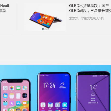
eo6
OLED出货量暴跌：国产
畅享新
OLED崛起，三星增长或
影响
京东方、华星光电黑人问号
ni 3