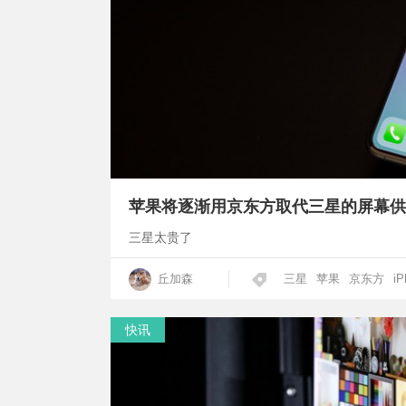
苹果将逐渐用京东方取代三星的屏幕供
三星太贵了
丘加森
三星
苹果
京东方
iP
快讯