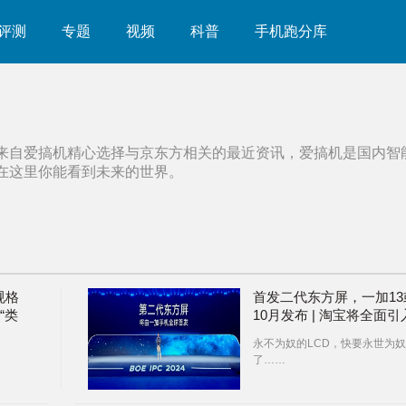
评测
专题
视频
科普
手机跑分库
来自爱搞机精心选择与
京东方
相关的最近资讯，爱搞机是国内智
在这里你能看到未来的世界。
规格
首发二代东方屏，一加13
 “类
10月发布 | 淘宝将全面引
hone
微信支付 | iPhone SE4
永不为奴的LCD，快要永世为奴
OLED，JDI与夏普被踢出
了……
果链