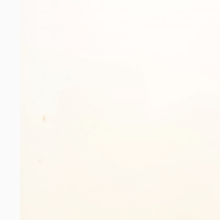
视
频
科
普
体
验
专
题