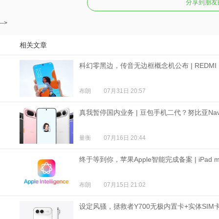
分享到朋友
-->
相关文章
科幻零黑边，传音无边框概念机公布 | REDMI K
布朗
07月31日 20:57
真我暂停国内业务 | 豆包手机二代？努比亚NaviX 
量衡
07月16日 20:44
终于等到你，苹果Apple智能完成备案 | iPad min
布朗
07月15日 21:02
设定风骚，拯救者Y700无极内置卡+实体SIM卡 | 6