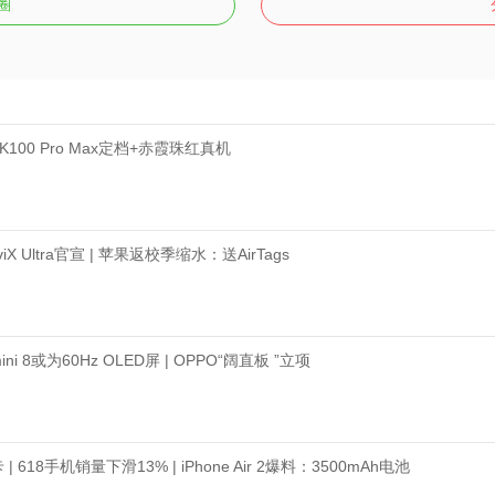
圈
100 Pro Max定档+赤霞珠红真机
Ultra官宣 | 苹果返校季缩水：送AirTags
i 8或为60Hz OLED屏 | OPPO“阔直板 ”立项
18手机销量下滑13% | iPhone Air 2爆料：3500mAh电池