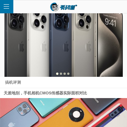
首
页
快
搞机评测
天差地别，手机相机CMOS传感器实际面积对比
讯
评
测