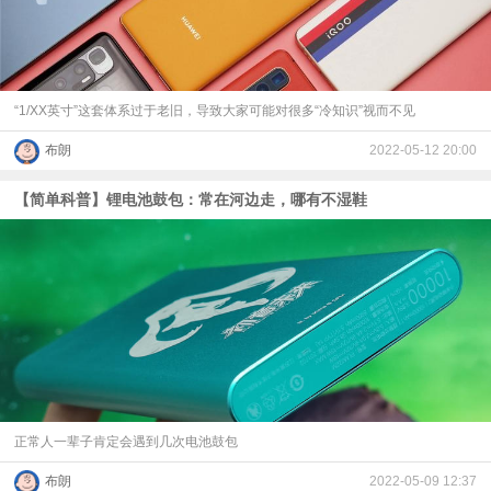
视
频
“1/XX英寸”这套体系过于老旧，导致大家可能对很多“冷知识”视而不见
科
布朗
2022-05-12 20:00
普
【简单科普】锂电池鼓包：常在河边走，哪有不湿鞋
体
验
专
题
正常人一辈子肯定会遇到几次电池鼓包
布朗
2022-05-09 12:37