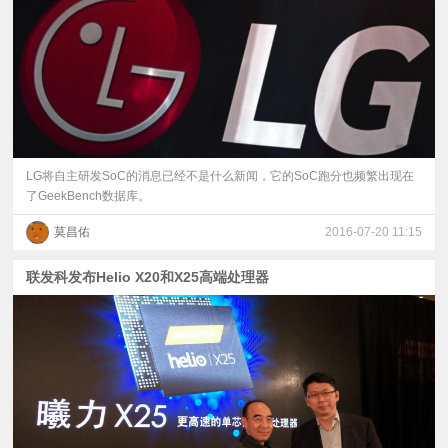
LG将自主研发SoC的消息已经不是什么新闻，它的SoC跑分也频繁出现在
了GeekBench数据库。
莫昌佑
2016-07-20 11:15
联发科发布Helio X20和X25高端处理器