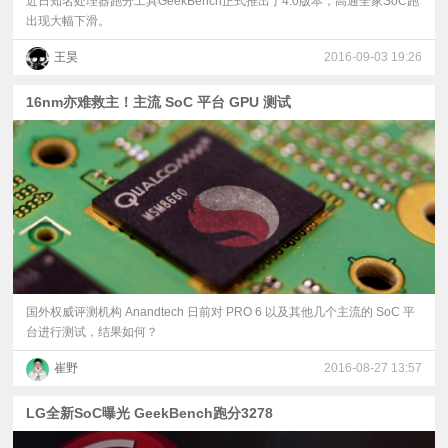
近日知名处理器跑分工具GeekBench正式推出了4.0版本，高通全家SoC跑
出现大幅下滑。
王昊
2016-09-03 19:26
16nm亦难救主！主流 SoC 平台 GPU 测试
国外权威评测机构 Anandtech 日前对 PRO 6 以及其他几个主流的 SoC 平
台进行测试，结果如何？
崔野
2016-08-27 13:57
LG全新SoC曝光 GeekBench跑分3278