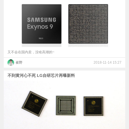
视
频
科
普
又不会在国内卖，没啥高潮的~
崔野
2018-11-14 15:27
体
不到黄河心不死 LG自研芯片再曝新料
验
专
题