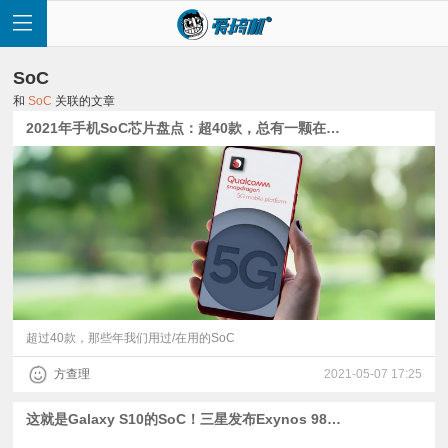
SoC
和
SoC
关联的文章
2021年手机SoC芯片盘点：超40款，总有一颗在你身边
首
页
快
讯
超过40款，那些年我们用过/在用的SoC
方查理
2021-05-07 17:25
评
这就是Galaxy S10的SoC！三星发布Exynos 9820，8nm工艺
测