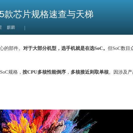
：55款芯片规格速查与天梯
星
麒麟
核心的部件。
对于大部分机型，选手机就是在选SoC。
但SoC数
SoC规格，
按CPU多核性能倒序
，
多核接近则取单核
。因涉及产