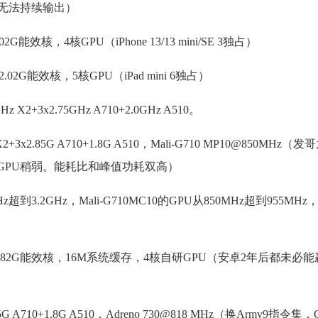
太抠，无法持续输出）
02G能效核，4核GPU（iPhone 13/13 mini/SE 3独占）
x2.02G能效核，5核GPU（iPad mini 6独占）
2+3x2.75GHz A710+2.0GHz A510。
+3x2.85G A710+1.8G A510，Mali-G710 MP10@850MHz
1，GPU稍弱。能耗比和峰值功耗双高）
超到3.2GHz，Mali-G710MC10的GPU从850MHz超到955M
4x1.82G能效核，16M系统缓存，4核自研GPU（安卓2年后都未必
5G A710+1.8G A510，Adreno 730@818 MHz（换Armv9指令