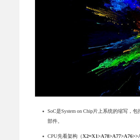
SoC是System on Chip片上系统
部件。
CPU先看架构（
X2≈X1>A78>A77>A76>>A