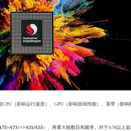
的缩写，包括CPU（影响运行速度）、GPU（影响游戏性能）、基带（影
75>A73>>>A55/A53
）、再看大核数目和频率。对于A76以上