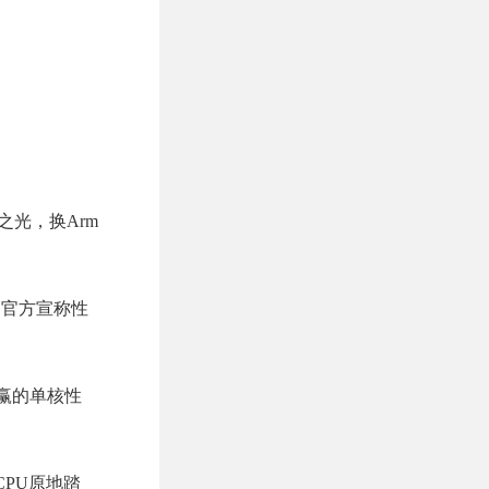
（发哥之光，换Arm
Hz，官方宣称性
能赢的单核性
集，CPU原地踏