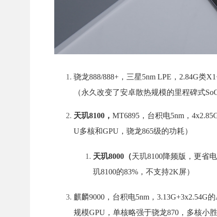
骁龙888/888+，三星5nm LPE，2.84G类X1
（永久改变了安卓散热规模的里程碑式So
天玑8100，
MT6895，台积电5nm，4x2.85
U多核和GPU，骁龙865级的功耗）
天玑8000（
天玑8100降频版，更省
玑8100的83%，不支持2K屏）
麒麟9000，台积电5nm，3.13G+3x2.54G
规模GPU，单核略强于骁龙870，多核小胜