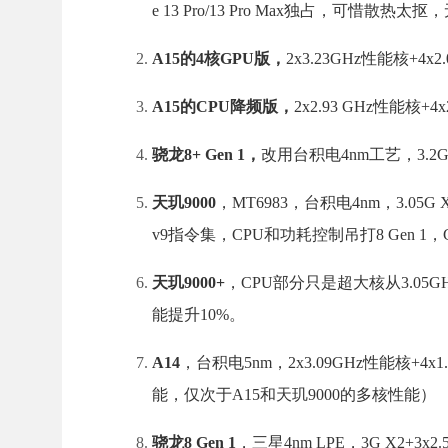
e 13 Pro/13 Pro Max独占，可惜散热
A15的4核GPU版，
2x3.23GHz性能核+4x2.
A15的CPU降频版，
2x2.93 GHz性能核+4
骁龙8+ Gen 1，
改用台积电4nm工艺，3.2GHz X
天玑9000
，MT6983，台积电4nm，3.05G X2
v9指令集，CPU和功耗控制吊打8 Gen 
天玑9000+
，CPU部分只是超大核从3.05GHz
能提升10%。
A14
，台积电5nm，2x3.09GHz性能核+
能，仅次于A15和天玑9000的多核性能）
骁龙8 Gen 1
，三星4nm LPE，3G X2+3x2.