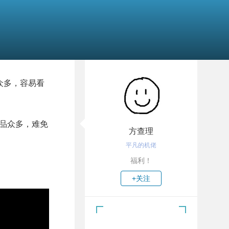
目众多，容易看
品众多，难免
方查理
平凡的机佬
福利！
+关注