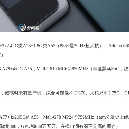
+3x2.42G类A78+1.8G类A55（888+是3GHz超大核），Adreno 66
C）
G A78+4x2G A55，Mali-G610 MC6@850MHz（年度黑马SoC，
电，截稿时未有量产机，综合可能赢不了870。大核只剩2.75G，G
的A77+4x2.05G的A55，Mali-G78 MP24@759MHz（arm公版
骁龙888，GPU和888五五开。在松山湖有深不见底的库存）