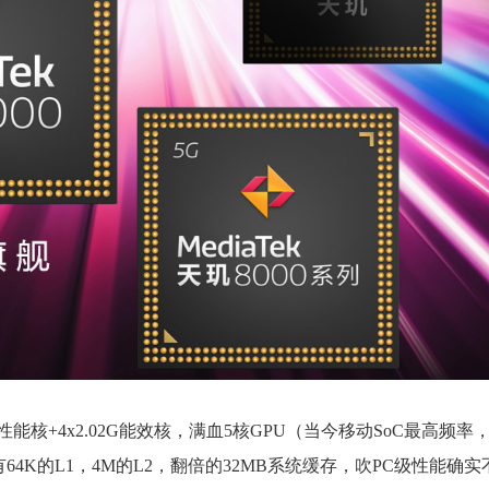
Hz性能核+4x2.02G能效核，满血5核GPU（当今移动SoC最高频率
有64K的L1，4M的L2，翻倍的32MB系统缓存，吹PC级性能确实不