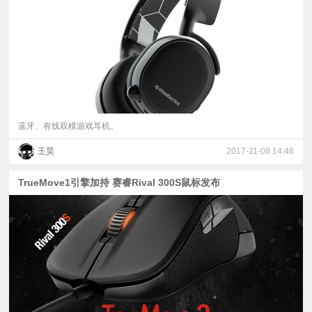
视
频
科
普
蓝牙、有线双模游戏耳机。
王昊
2017-11-08 14:48
体
TrueMove1引擎加持 赛睿Rival 300S鼠标发布
验
专
题