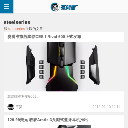
steelseries
和
steelseries
关联的文章
赛睿准旗舰降临CES！Rival 600正式发布
首
页
快
讯
就是瞄准罗技G502。
王昊
2018-01-10 12:14
评
129.99美元 赛睿Arctis 3头戴式蓝牙耳机推出
测