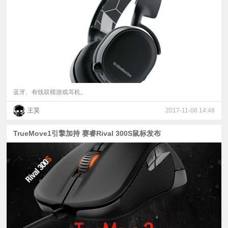
视
频
科
普
蓝牙、有线双模游戏耳机。
王昊
2017-11-08 14:48
体
TrueMove1引擎加持 赛睿Rival 300S鼠标发布
验
专
题