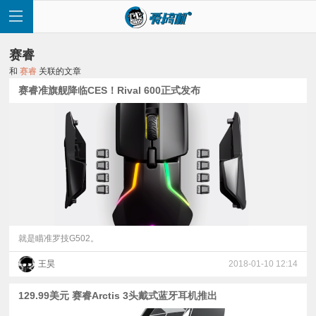
赛睿
和
赛睿
关联的文章
赛睿准旗舰降临CES！Rival 600正式发布
首
页
快
讯
就是瞄准罗技G502。
王昊
2018-01-10 12:14
评
129.99美元 赛睿Arctis 3头戴式蓝牙耳机推出
测