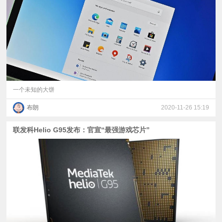
视
频
科
普
一个未知的大饼
布朗
2020-11-26 15:19
体
联发科Helio G95发布：官宣“最强游戏芯片”
验
专
题