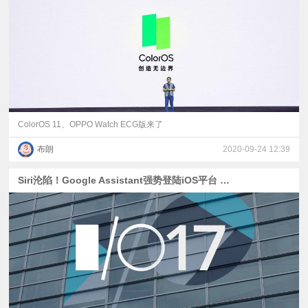
视
频
科
普
ColorOS 11、OPPO Watch ECG版来了
布朗
2020-09-24 12:39
体
Siri沦陷！Google Assistant强势登陆iOS平台 Google I/O 2017汇总
验
专
题