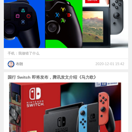
视
频
科
普
手机：我做错了什么
布朗
2020-12-01 15:42
体
国行 Switch 即将发布，腾讯发文介绍《马力欧》
验
专
题