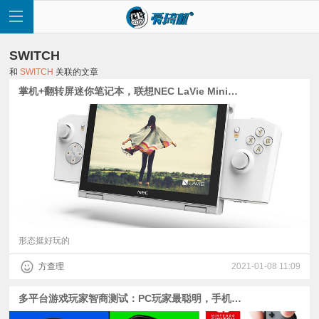
SWITCH
和
SWITCH
关联的文章
掌机+翻转屏迷你笔记本，联想NEC LaVie Mini发布
首
页
快
讯
形态挺好玩的
方查理
2021-01-08 11:09
评
多平台游戏玩家智商测试：PC玩家最聪明，手机玩家垫底
测