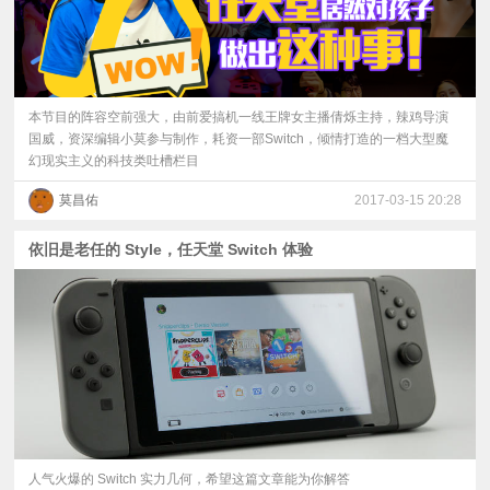
本节目的阵容空前强大，由前爱搞机一线王牌女主播倩烁主持，辣鸡导演
国威，资深编辑小莫参与制作，耗资一部Switch，倾情打造的一档大型魔
幻现实主义的科技类吐槽栏目
莫昌佑
2017-03-15 20:28
依旧是老任的 Style，任天堂 Switch 体验
人气火爆的 Switch 实力几何，希望这篇文章能为你解答