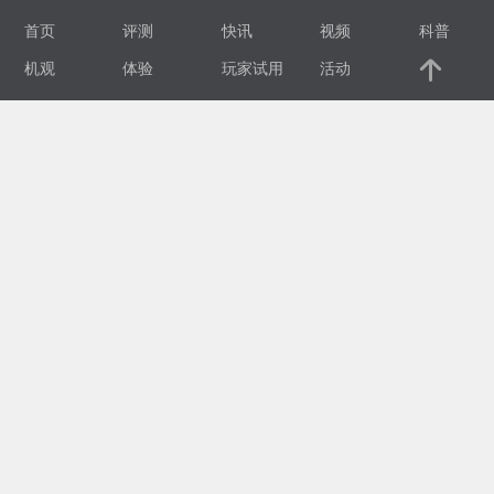
首页
评测
快讯
视频
科普
视
机观
体验
玩家试用
活动
频
科
普
体
验
专
题