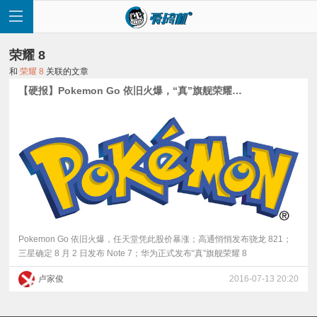
荣耀 8
和
荣耀 8
关联的文章
【硬报】Pokemon Go 依旧火爆，“真”旗舰荣耀 8 发布
首
页
快
讯
Pokemon Go 依旧火爆，任天堂凭此股价暴涨；高通悄悄发布骁龙 821；
三星确定 8 月 2 日发布 Note 7；华为正式发布“真”旗舰荣耀 8
评
卢家俊
2016-07-13 20:20
测