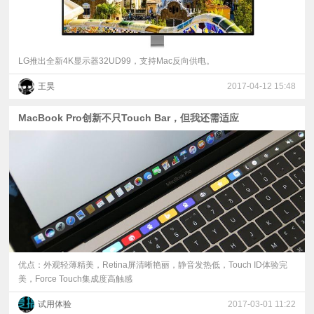
LG推出全新4K显示器32UD99，支持Mac反向供电。
王昊
2017-04-12 15:48
MacBook Pro创新不只Touch Bar，但我还需适应
优点：外观轻薄精美，Retina屏清晰艳丽，静音发热低，Touch ID体验完
美，Force Touch集成度高触感
试用体验
2017-03-01 11:22