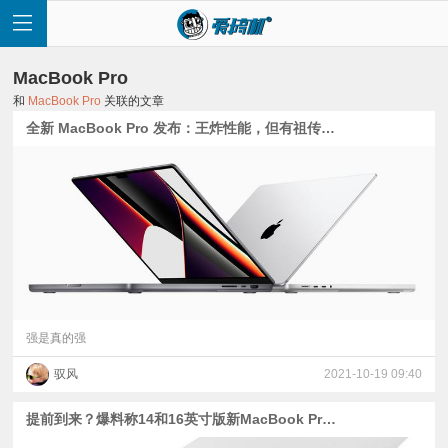
MacBook Pro
和
MacBook Pro
关联的文章
全新 MacBook Pro 发布：王炸性能，但有祖传刘海
首
页
快
讯
强是真的强
驭风
2021-10-19 09:40
评
提前到来？爆料称14和16英寸版新MacBook Pro会在6月8日发布
测