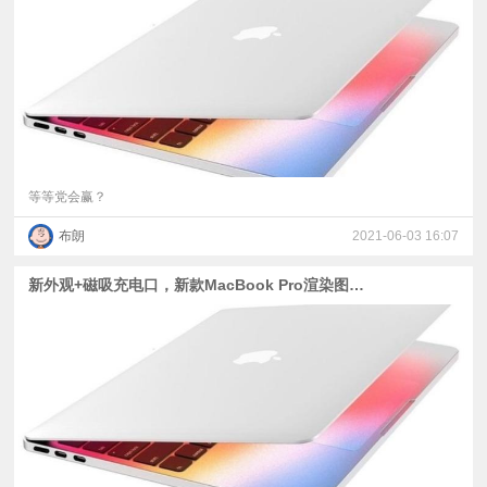
视
频
科
普
等等党会赢？
布朗
2021-06-03 16:07
体
新外观+磁吸充电口，新款MacBook Pro渲染图出炉
验
专
题