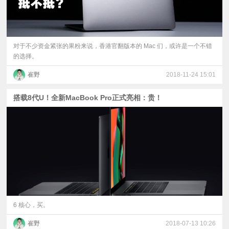
对于不少资金紧张的果粉来说，香港官翻版本的 Mac 们，或许是一个不错
的选择。
崔野
2018-11-24 15:01
搭载8代U！全新MacBook Pro正式亮相：贵！
6 核心，买。
崔野
2018-07-13 10:26